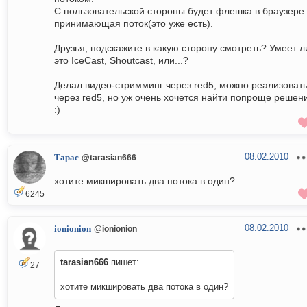
С пользовательской стороны будет флешка в браузере
принимающая поток(это уже есть).
Друзья, подскажите в какую сторону смотреть? Умеет л
это IceCast, Shoutcast, или...?
Делал видео-стримминг через red5, можно реализовать
через red5, но уж очень хочется найти попроще решен
:)
08.02.2010
Тарас
@tarasian666
хотите микшировать два потока в один?
6245
08.02.2010
ionionion
@ionionion
tarasian666
пишет:
27
хотите микшировать два потока в один?