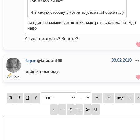
ionionion
пишет:
И в какую сторону смотреть.(icecast,shoutcast,..)
ни один не микширует потоки, смотреть сначала не туда
надо
А куда смотреть? Знаете?
08.02.2010
Тарас
@tarasian666
audinix помоему
6245