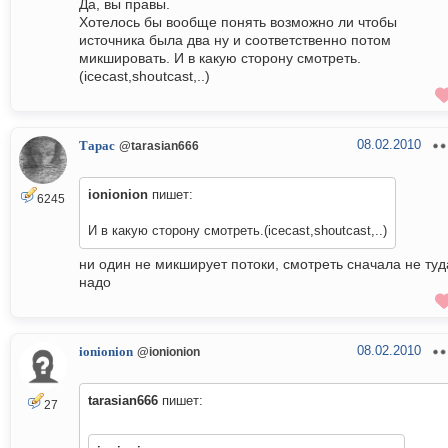
Да, вы правы.
Хотелось бы вообще понять возможно ли чтобы
источника была два ну и соответственно потом
микшировать. И в какую сторону смотреть.
(icecast,shoutcast,..)
08.02.2010
Тарас
@tarasian666
ionionion
пишет:
6245
И в какую сторону смотреть.(icecast,shoutcast,..)
ни один не микширует потоки, смотреть сначала не туд
надо
08.02.2010
ionionion
@ionionion
tarasian666
пишет:
27