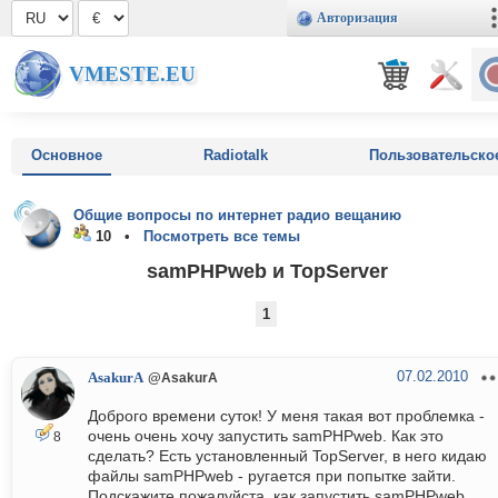
Авторизация
VMESTE.EU
Основное
Radiotalk
Пользовательско
Общие вопросы по интернет радио вещанию
10 •
Посмотреть все темы
samPHPweb и TopServer
1
07.02.2010
AsakurA
@AsakurA
Доброго времени суток! У меня такая вот проблемка -
очень очень хочу запустить samPHPweb. Как это
8
сделать? Есть установленный TopServer, в него кидаю
файлы samPHPweb - ругается при попытке зайти.
Подскажите пожалуйста, как запустить samPHPweb