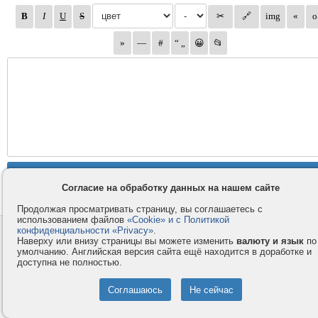
Согласие на обработку данных на нашем сайте
Продолжая просматривать страницу, вы соглашаетесь с
использованием файлов
«Cookie» и с Политикой
конфиденциальности «Privacy»
.
Контакты
Privacy и Cookie
Наверху или внизу страницы вы можете изменить
валюту и язык
по
Компания
Правила и условия
умолчанию. Английская версия сайта ещё находится в доработке и
доступна не полностью.
Услуги
Помощь
Как оплатить
Форумы
© 2008-2026
VMESTE.EU
- Все права защищены.