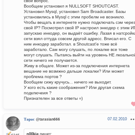
свой вопрос.
Вообщем установил я NULLSOFT SHOUTCAST.
Установил Mysql, установил Sam Broadcaster. Базы
установились в Mysql с этим пробелм не возникло.
Чтобы вещать в интернете нужно подключать сэм чере
свой IP? Посмотрел свой IP настроил энкодер с этим И
запускаю инкодер, он выдаёт ошибку. Лазая в натсройк
сети взял оттуда совсем другой адресс. Вписал его. С
ним инкодер заработал. в Shoutcast'е тоже всё
заработало. Сам могу слушать, по локалке все тоже
могут слушать. Пытаясь выйти на уровень НЕ лкоально
сети ничего не получается.
Живу в общаге. Может из-за подключения интернета
вещание не возмжно дальше локалки? Или может
проблема портов ?
Вообщем сижу кручусь... ничего не выходит.
У кого есть какие соображения? Или другая схема
подключеия ?
Признателен за все ответы =)
07.02.2010
Тарас
@tarasian666
n00kie
пишет: