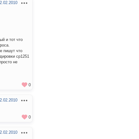
2.02.2010
ый и тот что
роса.
де пишут что
одировки ср1251
просто не
0
2.02.2010
0
2.02.2010