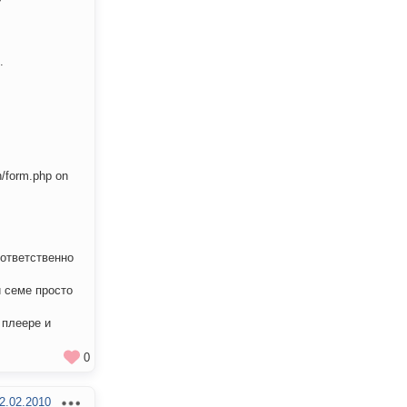
.
n/form.php on
оответственно
и семе просто
 плеере и
0
2.02.2010