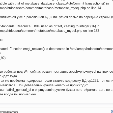
tible with that of metabase_database_class::AutoCommitTransactions() in
lampp/htdocs/sam/common/metabase/metabase_mysql.php on line 14
ояляються уже с работющей БД и пишуться прямо по середине страници
 Standards: Resource ID#16 used as offset, casting to integer (16) in
lampp/htdocs/ra/common/metabase/metabase_mysql.php on line 133
ое
cated: Function eregi_replace() is deprecated in /opt/lampp/htdocs/ra/commo
0
,92)
е работал под Win сейчас решил поставить apach+php+mysql на linux с
т идет туда.
так же проблема подировки.. если ставлю кодировку БД ср1251, то песн
ливаються. При добавлении файла нечего не происходит.
вил latin1_general_ci в phpmyadmin руские буквы не отображаються, но в
те вроде бы нормально.
0
@tarasian666