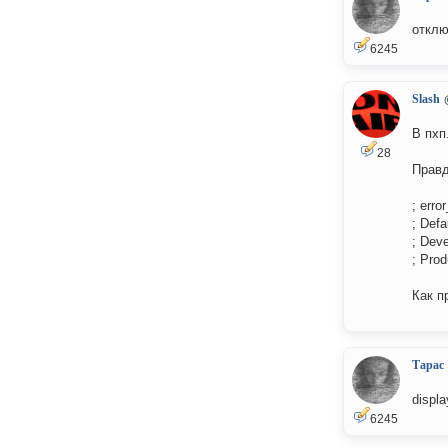
отклю
6245
Slash
В пхп
28
Правд
; erro
; Def
; Dev
; Pro
Как п
Тарас
displa
6245