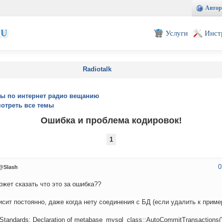
Автор
EU
Услуги
Инст
Radiotalk
ы по интернет радио вещанию
отреть все темы
Ошибка и проблема кодировок!
1
0
@Slash
ожет сказать что это за ошибка??
исит постоянно, даже когда нету соединения с БД (если удалить к приме
t Standards: Declaration of metabase_mysql_class::AutoCommitTransactions(