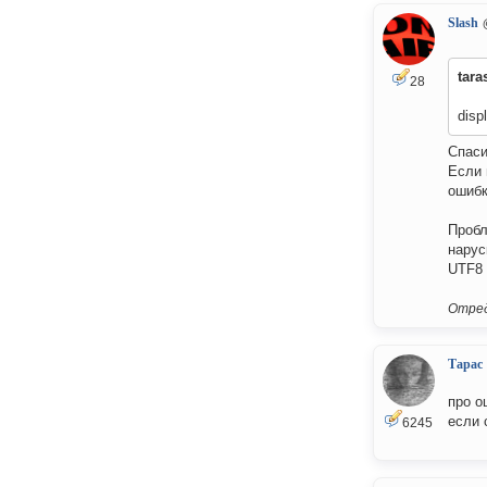
Slash
tara
28
disp
Спаси
Если 
ошибк
Пробл
нарус
UTF8 
Отред
Тарас
про о
если 
6245