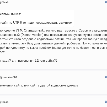
0
@Slash
sian666
пишет:
 сайт не UTF-8 то надо перекодировать скриптом
по идее не УТФ. Стандартный.. тот что идет вместе с Семом и стандартн
ицированный (Deman version) оба показывают на руские буквы знаки воп
в том что база создана с кодировкой латин1. так как пролистав гугл вез
ставить имено эту базу для решения данной проблемы. При установке к
орой по идее нету не каких проблем (на винде точно не было), песни сем 
ает.
т куда? для изменения БД или сайта??
0
@tarasian666
зменения сайта, или сайт в другой кодировке зделать
0
@Slash