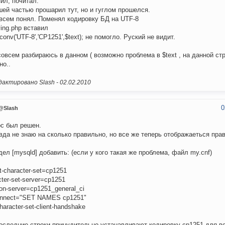
ил, почитал.
ей частью прошарил тут, но и гуглом прошелся.
всем понял. Поменял кодировку БД на UTF-8
ying.php вставил
iconv('UTF-8','CP1251',$text); не помогло. Руский не видит.
совсем разбираюсь в данном ( возможно проблема в $text , на данной ст
но..
актировано Slash -
02.02.2010
0
@Slash
с был решен.
вда не знаю на сколько правильно, но все же теперь отображаеться пра
дел [mysqld] добавить: (если у кого такая же проблема, файл my.cnf)
lt-character-set=cp1251
cter-set-server=cp1251
ion-server=cp1251_general_ci
connect="SET NAMES cp1251"
haracter-set-client-handshake
оследние строки принудительно устанавливают кодировку cp1251 для вс