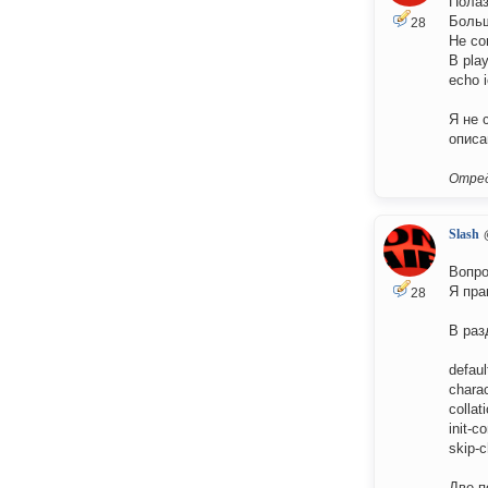
Полаз
Больш
28
Не со
В pla
echo 
Я не 
описа
Отред
Slash
Вопро
Я пра
28
В раз
defau
chara
collat
init-
skip-c
Две п