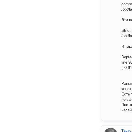
compa
/opt/
Эти п
Strict
/opt/
И так
Depre
line 9
(90,91
Раньш
конек
Есть 
не за
Поста
насай
Тарас