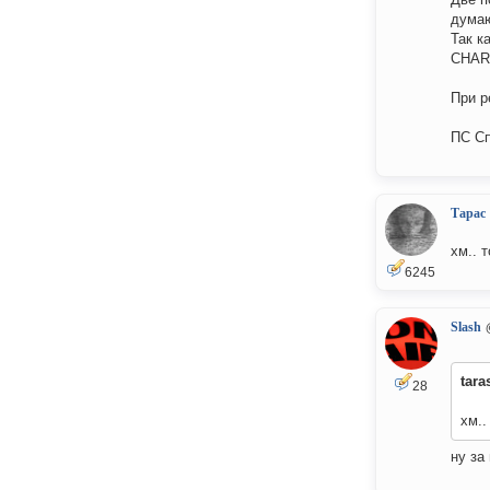
думаю
Так к
CHARA
При р
ПС Сп
Тарас
хм.. 
6245
Slash
tara
28
хм..
ну за