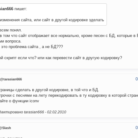
sian666
пишет:
изменения сайта, или сайт в другой кодировке зделать
всем понял.
в том что сайт отображает все нормально, кроме песен с БД, которые в 
ми вопроса.
 это проблема сайта , а не БД???
ой скрипт если что? или как перевести сайт в другую кодировку?
0
@tarasian666
траницы сделать в другой кодировке, в той что и БД.
трочки с песнями на лету перекодировать в ту кодировку в которой стра
айте о функции iconv
актировано tarasian666 -
02.02.2010
0
@Slash