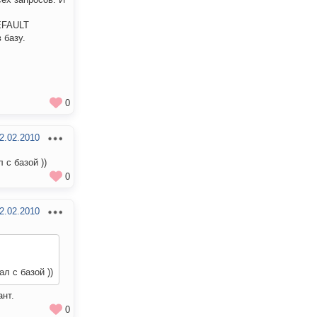
EFAULT
 базу.
0
2.02.2010
 с базой ))
0
2.02.2010
л с базой ))
ант.
0