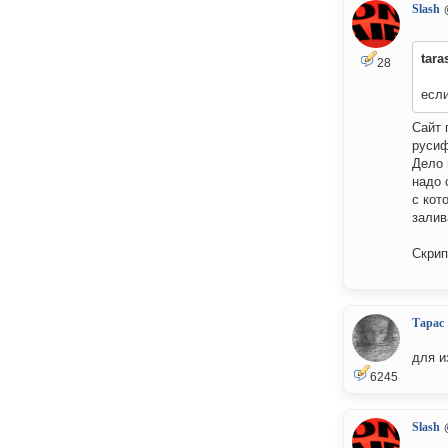
Slash
tara
28
если
Сайт 
русиф
Дело 
надо 
с кот
залив
Скрип
Тарас
для и
6245
Slash