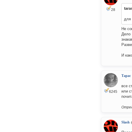
tara
28
для 
Не со
Дело 
знака
Разве
И как
Тарас
все с
или с
6245
почит
Отред
Slash