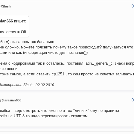
0
@Slash
sian666
пишет:
lay_errors = Off
бо =) оказалось так банально.
не сложно, можете пояснить почему такое происходит? получаеться что 
ами или как (информация чисто для познания)))
ема с кодировками так и осталась.. поставил latin1_general_ci знаки воп
кие песни.
тоже самое, а если ставить cp1251 , то сем просто не хочетья заливать п
актировано Slash -
02.02.2010
0
@tarasian666
шибки - надо смотреть что именно в тех "линиях" ему не нравится
сайт не UTF-8 то надо перекодировать скриптом