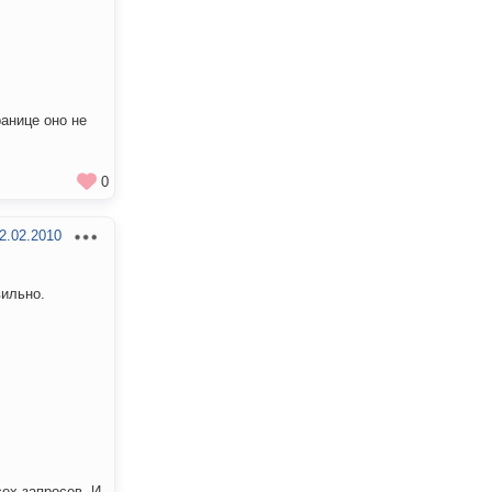
ранице оно не
0
2.02.2010
вильно.
ех запросов. И