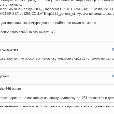
 это помогло.
ак при обычном создании БД запросом CREATE DATABASE `название` D
CTER SET ср1251 COLLATE ср1251_general_ci; музыка не заливалась в
едактировании конфигурационного файла все стало на место.
асибо tarasian666 за отзычиость =))
0
@tarasian666
тоже вариант, но поскольку ненавижу кодировку cp1251 то такого не делал
0
@Slash
sian666
пишет:
 тоже вариант, но поскольку ненавижу кодировку cp1251 то такого не дела
 не умением правильно использовать iconv пришлось юзать данный вари