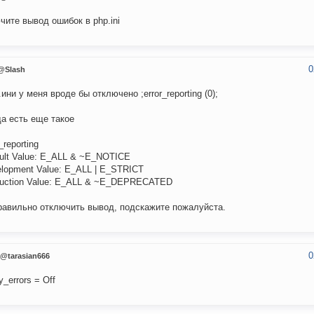
чите вывод ошибок в php.ini
0
@Slash
.ини у меня вроде бы отключено ;error_reporting (0);
а есть еще такое
r_reporting
ault Value: E_ALL & ~E_NOTICE
elopment Value: E_ALL | E_STRICT
duction Value: E_ALL & ~E_DEPRECATED
равильно отключить вывод, подскажите пожалуйста.
0
@tarasian666
y_errors = Off