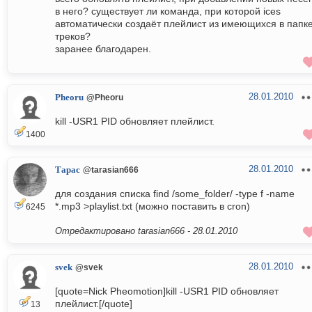
в него? существует ли команда, при которой ices
автоматически создаёт плейлист из имеющихся в папк
треков?
заранее благодарен.
28.01.2010
Pheoru
@Pheoru
kill -USR1 PID обновляет плейлист.
1400
28.01.2010
Тарас
@tarasian666
для создания списка find /some_folder/ -type f -name
*.mp3 >playlist.txt (можно поставить в cron)
6245
Отредактировано tarasian666 -
28.01.2010
28.01.2010
svek
@svek
[quote=Nick Pheomotion]kill -USR1 PID обновляет
плейлист.[/quote]
13