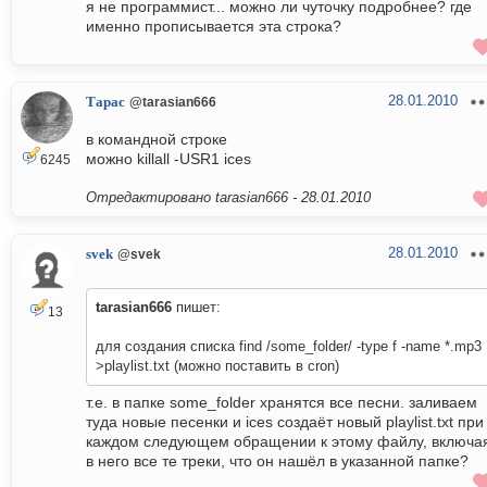
я не программист... можно ли чуточку подробнее? где
именно прописывается эта строка?
28.01.2010
Тарас
@tarasian666
в командной строке
можно killall -USR1 ices
6245
Отредактировано tarasian666 -
28.01.2010
28.01.2010
svek
@svek
tarasian666
пишет:
13
для создания списка find /some_folder/ -type f -name *.mp3
>playlist.txt (можно поставить в cron)
т.е. в папке some_folder хранятся все песни. заливаем
туда новые песенки и ices создаёт новый playlist.txt при
каждом следующем обращении к этому файлу, включа
в него все те треки, что он нашёл в указанной папке?