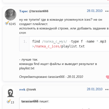
28.01.2010
Тарас
@tarasian666
ну не тупите! где в команде упомянулся ices? не он
создает плейлист.
6245
исполнять в командной строке, или добавить задание в
cron
find
/папка
_
с
_
муз/
-
type f
-
name
*.
mp3
>
/папка_с_ices/
playlist
.
txt
- лучше так.
команда find ищет файлы и выводит результат в
playlist.txt
Отредактировано tarasian666 -
28.01.2010
28.01.2010
svek
@svek
tarasian666
пишет:
13