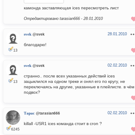
камонда заставляющая ices пересмотреть лист
Отредактировано tarasian666 -
28.01.2010
28.01.2010
svek
@svek
благодарю!
13
02.02.2010
svek
@svek
странно.. после всех указанных действий ices
зацыклился на одном треке и онял его по кругу, не
13
переключаясь на другие, указанные в плейлисте. в чём
подвох?
02.02.2010
Тарас
@tarasian666
killall -USR1 ices команда стоит в cron ?
6245