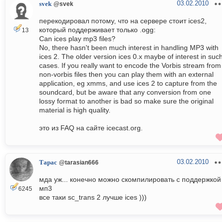
03.02.2010
svek
@svek
перекодировал потому, что на сервере стоит ices2,
который поддерживает только .ogg:
13
Can ices play mp3 files?
No, there hasn't been much interest in handling MP3 with
ices 2. The older version ices 0.x maybe of interest in suc
cases. If you really want to encode the Vorbis stream from
non-vorbis files then you can play them with an external
application, eg xmms, and use ices 2 to capture from the
soundcard, but be aware that any conversion from one
lossy format to another is bad so make sure the original
material is high quality.
это из FAQ на сайте icecast.org.
03.02.2010
Тарас
@tarasian666
мда уж... конечно можно скомпилировать с поддержкой
мп3
6245
все таки sc_trans 2 лучше ices )))