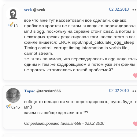
02.02.2010
svek
@svek
всё что мне тут насоветовали всё сделали. однако,
проблема кроется не в этом. я когда-то перекодировал 
13
мп3 в ogg, поскольку на серваке стоит ices2, а потом в
некоторых треках редактировал таги. после этого в лог
файле пишется: EROR input/input_calculate_ogg_sleep
Timing control: corrupt timing information in vorbis file,
cannot stream.
т.е. я так понимаю, что перекодировать в ogg надо толь
одним и тем же кодировщиком и потом уже эти файлы
не трогать. стлкивались с такой проблемой?
02.02.2010
Тарас
@tarasian666
вобще то ненадо ни чего перекодировать, пусть будет 
мп3
6245
зачем вы вобще зделали это ??
Отредактировано tarasian666 -
02.02.2010