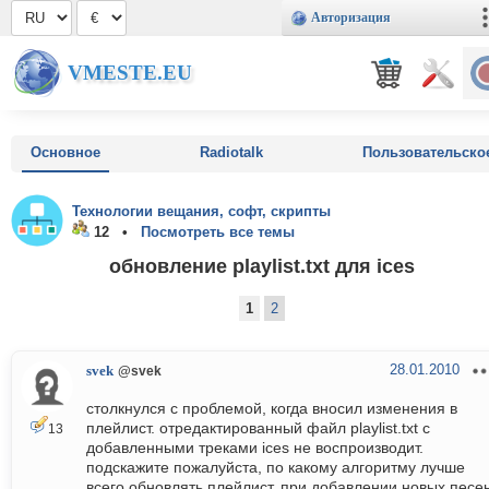
Авторизация
VMESTE.EU
Основное
Radiotalk
Пользовательско
Технологии вещания, софт, скрипты
12 •
Посмотреть все темы
обновление playlist.txt для ices
1
2
28.01.2010
svek
@svek
столкнулся с проблемой, когда вносил изменения в
плейлист. отредактированный файл playlist.txt с
13
добавленными треками ices не воспроизводит.
подскажите пожалуйста, по какому алгоритму лучше
всего обновлять плейлист, при добавлении новых песе