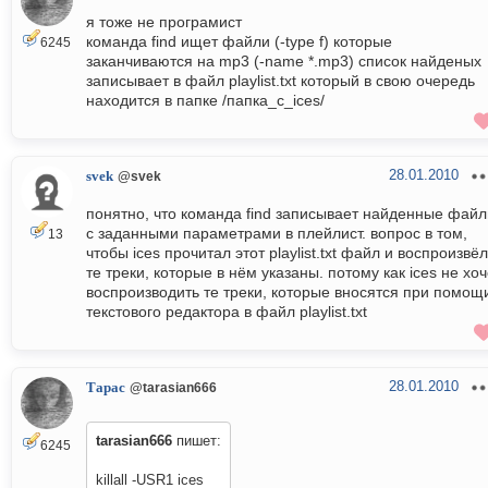
я тоже не програмист
команда find ищет файли (-type f) которые
6245
заканчиваются на mp3 (-name *.mp3) список найденых
записывает в файл playlist.txt который в свою очередь
находится в папке /папка_с_ices/
28.01.2010
svek
@svek
понятно, что команда find записывает найденные фай
с заданными параметрами в плейлист. вопрос в том,
13
чтобы ices прочитал этот playlist.txt файл и воспроизвёл
те треки, которые в нём указаны. потому как ices не хоч
воспроизводить те треки, которые вносятся при помощ
текстового редактора в файл playlist.txt
28.01.2010
Тарас
@tarasian666
tarasian666
пишет:
6245
killall -USR1 ices