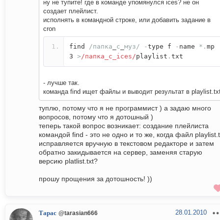
ну не тупите! где в команде упомянулся ices? не он
создает плейлист.
исполнять в командной строке, или добавить задание в
cron
find
/папка
_
с
_
муз/
-
type f
-
name
*.
mp
3
>
/папка_с_ices/
playlist
.
txt
- лучше так.
команда find ищет файлы и выводит результат в playlist.tx
туплю, потому что я не программист ) а задаю много
вопросов, потому что я дотошный )
теперь такой вопрос возникает: создание плейлиста
командой find - это не одно и то же, когда файл playlist.t
исправляется вручную в текстовом редакторе и затем
обратно закидывается на сервер, заменяя старую
версию platlist.txt?
прошу прощения за дотошность! ))
28.01.2010
Тарас
@tarasian666