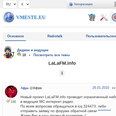
Авторизация
VMESTE.EU
Основное
Radiotalk
Пользовательско
Диджеи и ведущие
18 •
Посмотреть все темы
LaLaFM.info
1
26.01.2010
Афра
@Афра
Новый проект LaLaFM.info проводит ограниченный наб
в ведущие МС интернет радио.
100
По всем вопросам обращаться в icq 324473, либо
отправить заявку по форуме обратной связи
**********
Ждем Вас в наш дружный коллектив -)