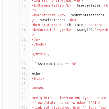
<img src="online.jpg"><br>
<b>Stream Title:</b> '
.
$servertitle
.
'<b
r>
<b>Listeners:</b> '
.
$currentlisteners
.
'
/ '
.
$maxlisteners
.
'<br>
<b>Bitrate:</b> '
.
$bitrate
.
'kbps<br>
<b>Current Song:</b> '
.
$song
[
0
].
'</p><b
>
</p>
</body>
</html>'
;
}
if
(
$streamstatus
==
"0"
)
{
echo
'
<html>
<head>
<meta http-equiv="Content-Type" content
="text/html; charset=windows-1251">
<link rel=stylesheet href="" type="tex