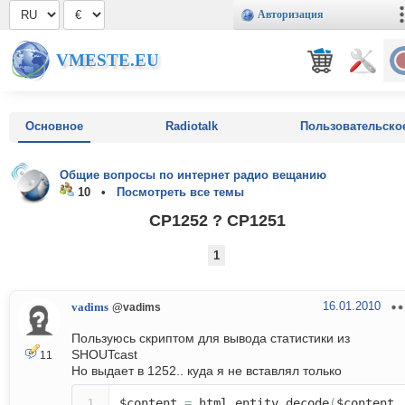
Авторизация
VMESTE.EU
Основное
Radiotalk
Пользовательско
Общие вопросы по интернет радио вещанию
10 •
Посмотреть все темы
CP1252 ? CP1251
1
16.01.2010
vadims
@vadims
Пользуюсь скриптом для вывода статистики из
SHOUTcast
11
Но выдает в 1252.. куда я не вставлял только
$content
=
html_entity_decode
(
$content
,