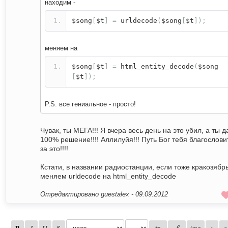
находим -
$song
[
$t
]
=
urldecode
(
$song
[
$t
]);
меняем на
$song
[
$t
]
=
html_entity_decode
(
$song
[
$t
]);
P.S. все гениальное - просто!
Чувак, ты МЕГА!!! Я вчера весь день на это убил, а ты д
100% решение!!!! Аллилуйя!!! Путь Бог тебя благослови
за это!!!!
Кстати, в названии радиостанции, если тоже кракозябр
меняем urldecode на html_entity_decode
Отредактировано guestalex -
09.09.2012