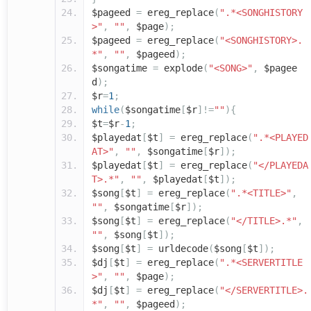
$pageed
=
ereg_replace
(
".*<SONGHISTORY
>"
,
""
,
$page
);
$pageed
=
ereg_replace
(
"<SONGHISTORY>.
*"
,
""
,
$pageed
);
$songatime
=
explode
(
"<SONG>"
,
$pagee
d
);
$r
=
1
;
while
(
$songatime
[
$r
]!=
""
){
$t
=
$r
-
1
;
$playedat
[
$t
]
=
ereg_replace
(
".*<PLAYED
AT>"
,
""
,
$songatime
[
$r
]);
$playedat
[
$t
]
=
ereg_replace
(
"</PLAYEDA
T>.*"
,
""
,
$playedat
[
$t
]);
$song
[
$t
]
=
ereg_replace
(
".*<TITLE>"
,
""
,
$songatime
[
$r
]);
$song
[
$t
]
=
ereg_replace
(
"</TITLE>.*"
,
""
,
$song
[
$t
]);
$song
[
$t
]
=
urldecode
(
$song
[
$t
]);
$dj
[
$t
]
=
ereg_replace
(
".*<SERVERTITLE
>"
,
""
,
$page
);
$dj
[
$t
]
=
ereg_replace
(
"</SERVERTITLE>.
*"
,
""
,
$pageed
);