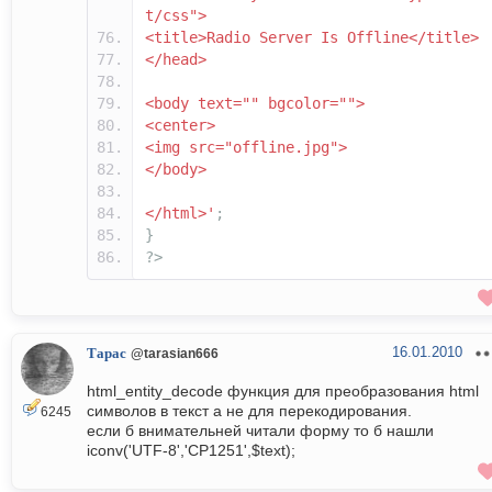
t/css">
<title>Radio Server Is Offline</title>
</head>
<body text="" bgcolor="">
<center>
<img src="offline.jpg">
</body>
</html>'
;
}
?>
16.01.2010
Тарас
@tarasian666
html_entity_decode функция для преобразования html
символов в текст а не для перекодирования.
6245
если б внимательней читали форму то б нашли
iconv('UTF-8','CP1251',$text);