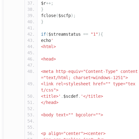
$r
++;
}
fclose
(
$scfp
);
}
if
(
$streamstatus
==
"1"
){
echo
'
<html>
<head>
<meta http-equiv="Content-Type" content
="text/html; charset=windows-1251">
<link rel=stylesheet href="" type="tex
t/css">
<title>'
.
$scdef
.
'</title>
</head>
<body text="" bgcolor="">
<p align="center"><center>