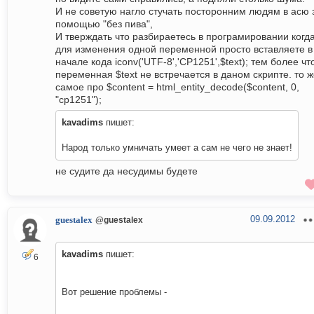
И не советую нагло стучать посторонним людям в асю 
помощью "без пива",
И тверждать что разбираетесь в програмировании когд
для изменения одной переменной просто вставляете в
начале кода iconv('UTF-8','CP1251',$text); тем более чт
переменная $text не встречается в даном скрипте. то 
самое про $content = html_entity_decode($content, 0,
"cp1251");
kavadims
пишет:
Народ только умничать умеет а сам не чего не знает!
не судите да несудимы будете
09.09.2012
guestalex
@guestalex
kavadims
пишет:
6
Вот решение проблемы -