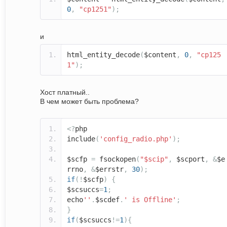
0
,
"cp1251"
);
и
html_entity_decode
(
$content
,
0
,
"cp125
1"
);
Хост платный..
В чем может быть проблема?
<?
php
include
(
'config_radio.php'
);
$scfp
=
fsockopen
(
"$scip"
,
$scport
,
&
$e
rrno
,
&
$errstr
,
30
);
if
(!
$scfp
)
{
$scsuccs
=
1
;
echo
''
.
$scdef
.
' is Offline'
;
}
if
(
$scsuccs
!=
1
){