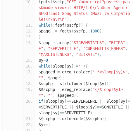
fputs
(
$scfp
,
"GET /admin.cgi?pass=$scpas
s&mode=viewxml HTTP/1.0\r\nUser-Agent:
SHOUTcast Song Status (Mozilla Compatib
le)\r\n\r\n"
);
while
(!
feof
(
$scfp
))
{
$page
.=
fgets
(
$scfp
,
1000
);
}
$loop
=
array
(
"STREAMSTATUS"
,
"BITRAT
E"
,
"SERVERTITLE"
,
"CURRENTLISTENERS"
,
"MAXLISTENERS"
,
"BITRATE"
);
$y
=
0
;
while
(
$loop
[
$y
]!=
''
){
$pageed
=
ereg_replace
(
".*<$loop[$y]>"
,
""
,
$page
);
$scphp
=
strtolower
(
$loop
[
$y
]);
$$scphp
=
ereg_replace
(
"</$loop[$y]>.
*"
,
""
,
$pageed
);
if
(
$loop
[
$y
]==
SERVERGENRE
||
$loop
[
$y
]=
=
SERVERTITLE
||
$loop
[
$y
]==
SONGTITLE
||
$loop
[
$y
]==
SERVERTITLE
)
$$scphp
=
urldecode
(
$$scphp
);
$y
++;
}