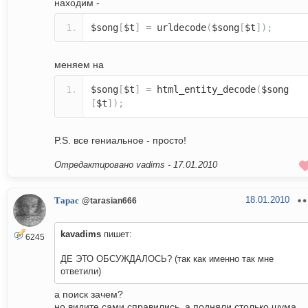
находим -
$song
[
$t
]
=
urldecode
(
$song
[
$t
]);
меняем на
$song
[
$t
]
=
html_entity_decode
(
$song
[
$t
]);
P.S. все гениальное - просто!
Отредактировано vadims -
17.01.2010
18.01.2010
Тарас
@tarasian666
kavadims
пишет:
6245
ДЕ ЭТО ОБСУЖДАЛОСЬ? (так как именно так мне
ответили)
а поиск зачем?
но видите сами справились, а подняли столько шума.