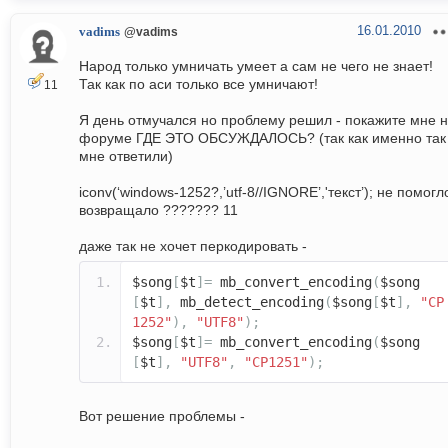
16.01.2010
vadims
@vadims
Народ только умничать умеет а сам не чего не знает!
Так как по аси только все умничают!
11
Я день отмучался но проблему решил - покажите мне 
форуме ГДЕ ЭТО ОБСУЖДАЛОСЬ? (так как именно так
мне ответили)
iconv(‘windows-1252?,’utf-8//IGNORE’,'текст’); не помогл
возвращало ??????? 11
даже так не хочет перкодировать -
$song
[
$t
]=
mb_convert_encoding
(
$song
[
$t
],
mb_detect_encoding
(
$song
[
$t
],
"CP
1252"
),
"UTF8"
);
$song
[
$t
]=
mb_convert_encoding
(
$song
[
$t
],
"UTF8"
,
"CP1251"
);
Вот решение проблемы -