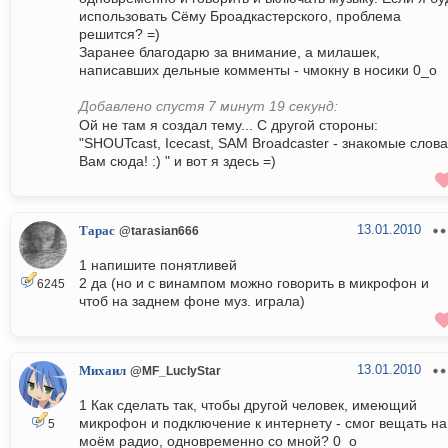
использовать Сёму Броадкастерского, проблема
решится? =)
Заранее благодарю за внимание, а милашек,
написавших дельные комменты - чмокну в носики 0_о
Добавлено спустя 7 минут 19 секунд:
Ой не там я создал тему... С другой стороны:
"SHOUTcast, Icecast, SAM Broadcaster - знакомые слов
Вам сюда! :) " и вот я здесь =)
13.01.2010
Тарас
@tarasian666
1 напишите понятливей
2 да (но и с винампом можно говорить в микрофон и
6245
чтоб на заднем фоне муз. играла)
13.01.2010
Михаил
@MF_LuclyStar
1 Как сделать так, чтобы другой человек, имеющий
микрофон и подключение к интернету - смог вещать на
5
моём радио, одновременно со мной? 0_о