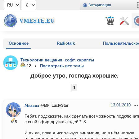
Авторизация
VMESTE.EU
Основное
Radiotalk
Пользовательско
Технологии вещания, софт, скрипты
12 •
Посмотреть все темы
Доброе утро, господа хорошие.
1
13.01.2010
Михаил
@MF_LuclyStar
Ребят, подскажите, как сделать возможность подключат
с свой эфир других людей? :3
5
И ах да, пока я использую винампик, но в нём нельзя
одновременно и говорить и включать музыку. Если я бу