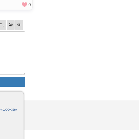
0
омощь
в
«Cookie»
орумы