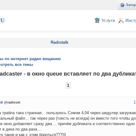
Автор
EU
Услуги
Инст
Radiotalk
ы по интернет радио вещанию
отреть все темы
dcaster - в окно queue вставляет по два дублик
1
1
ей
@radioset
а трабла така странная... пользуюсь Сэмом 4,04 через шедулер загружаю
альный файл... так через раз (тоесть не всегда) он вместо того чтобы д
в окно добавляет сразу два ... причём дубликата и соответственно одно
 в дека по два раза....
то такое и как с этим бороться???)))