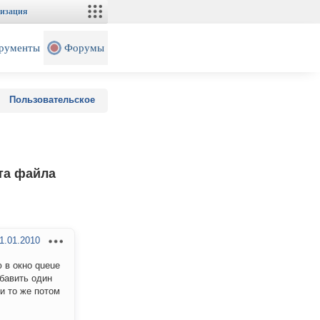
изация
рументы
Форумы
Пользовательское
ата файла
1.01.2010
 в окно queue
обавить один
 и то же потом