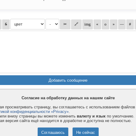
Согласие на обработку данных на нашем сайте
Privacy и Cookie
Услуги
П
я просматривать страницу, вы соглашаетесь с использованием файло
тикой конфиденциальности «Privacy»
.
Правила и условия
Как оплатить
Ф
или внизу страницы вы можете изменить
валюту и язык
по умолчанию.
© 2008-2026
VMESTE.EU
- Все права защищены.
ая версия сайта ещё находится в доработке и доступна не полностью.