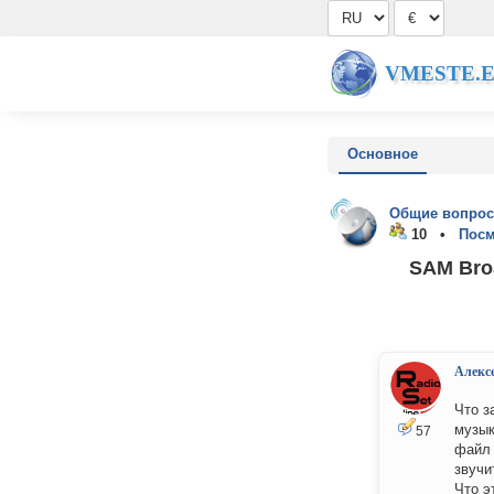
VMESTE.
Основное
Общие вопрос
10 •
Посм
SAM Broa
Алекс
Что з
музык
57
файл 
звучит
Что э