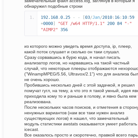
замечательный файл access.log, заглянув в который я
обнаружил подобные строки
192.168
.
0.25
-
-
[
03
/
Jan
/
2010
:
16
:
10
:
59
+
0000
]
"GET /w64 HTTP/1.1"
200
84
"-"
"AIMP2"
356
из которого можно увидеть время доступа, ip, плеер,
какой поток слушает и сколько он таки слушал.
Сразу сорвавшись в бурю кода, я начал писать
анализатор логов, но нарвавшись на такой частный
случай, что некоторые плееры отображаются нехорош
("WinampMPEG/5.56, Ultravox/2.1") что для анализа бы
не очень хорошо.
Пробившись несколько дней с этой задачкой, я решил
помучат гугл, на тему, а что это я такой умный, идея яв
приходила кому то и раньше в голову, и явно была кем 
реализована.
После нескольких часов поисков, и отметения в сторон
ненужных вариантов (нам все таки нужен анализ
существующих логов) я нашел, что замечательный
модуль статистики awstats оказывается умеет работать
icecast.
Все оказалось просто и скоротечно, правкой всего пар