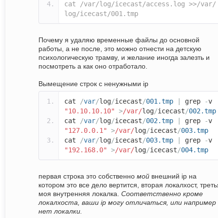
cat /var/log/icecast/access.log >>/var/
log/icecast/001.tmp
Почему я удаляю временные файлы до основной
работы, а не после, это можно отнести на детскую
психологическую трамву, и желание иногда залезть и
посмотреть а как оно отработало.
Вымещение строк с ненужными ip
cat
/
var
/
log
/
icecast
/
001.tmp
|
grep
-
v
"10.10.10.10"
>
/var/
log
/
icecast
/
002.tmp
cat
/
var
/
log
/
icecast
/
002.tmp
|
grep
-
v
"127.0.0.1"
>
/var/
log
/
icecast
/
003.tmp
cat
/
var
/
log
/
icecast
/
003.tmp
|
grep
-
v
"192.168.0"
>
/var/
log
/
icecast
/
004.tmp
первая строка это собственно
мой
внешний ip на
котором это все дело вертится, вторая локалхост, треть
моя внутренняя локалка.
Соответственно кроме
локалхоста, ваши ip могу отличаться, или например
нет локалки.