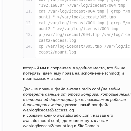
"192.168.0" >/var/log/icecast/004.tmp
cat /var/log/icecast/004.tmp | grep "/m
ount1 " >/var/log/icecast/005.tmp
cat /var/log/icecast/004.tmp | grep "/m
ount2 " >>/var/log/icecast/005.tmp
p /var/log/icecast/004.tmp /var/log/ice
cast2/access.log
cp /var/log/icecast/005.tmp /var/log/ic
ecast2/mount.log
который мы и сохраняем в удобное место, что бы не
потерять, даем ему права на исполнение (chmod) и
прописываем в крон.
Дальше правим файл awstats.radio.conf
(не забыв
потереть данные от этого конфига, которые лежа
в отдельной директории (т.к. называемая рабочая
директория awstats)
указав новый лог файл
/var/log/icecast2/access.log
и создаем копию awstats.radio.conf, назвав его
awstats.mount.conf, где меняем путь к логам
/var/log/icecast2/mount.log и SiteDomain.