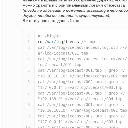
именами в предварительно созданную директорию. Их
можно хранить и с оригинальными логами от icecast'а
(тогда не забывайте поменять access.log в что либо
другое, чтобы не затереть существующий)
В итоге у нас есть данный код:
#! /bin/sh
rm
/
var
/
log
/
icecast
/*.tmp
cat /var/log/icecast/access.log.old >/v
ar/log/icecast/001.tmp
cat /var/log/icecast/access.log >>/var/
log/icecast/001.tmp
cat /var/log/icecast/001.tmp | grep -v
"10.10.10.10" >/var/log/icecast/002.tmp
cat /var/log/icecast/002.tmp | grep -v
"127.0.0.1" >/var/log/icecast/003.tmp
cat /var/log/icecast/003.tmp | grep -v
"192.168.0" >/var/log/icecast/004.tmp
cat /var/log/icecast/001.tmp | grep -v
"10.10.10.10" >/var/log/icecast/002.tmp
cat /var/log/icecast/002.tmp | grep -v
"127.0.0.1" >/var/log/icecast/003.tmp
cat /var/log/icecast/003.tmp | grep -v