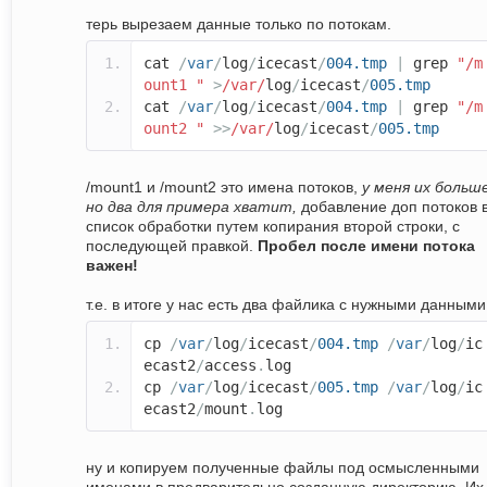
терь вырезаем данные только по потокам.
cat
/
var
/
log
/
icecast
/
004.tmp
|
grep
"/m
ount1 "
>
/var/
log
/
icecast
/
005.tmp
cat
/
var
/
log
/
icecast
/
004.tmp
|
grep
"/m
ount2 "
>>
/var/
log
/
icecast
/
005.tmp
/mount1 и /mount2 это имена потоков,
у меня их больше
но два для примера хватит,
добавление доп потоков 
список обработки путем копирания второй строки, с
последующей правкой.
Пробел после имени потока
важен!
т.е. в итоге у нас есть два файлика с нужными данными
cp
/
var
/
log
/
icecast
/
004.tmp
/
var
/
log
/
ic
ecast2
/
access
.
log
cp
/
var
/
log
/
icecast
/
005.tmp
/
var
/
log
/
ic
ecast2
/
mount
.
log
ну и копируем полученные файлы под осмысленными