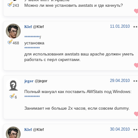
Можно ли мне установить awstats и где качнуть?
243
11.01.2010
Klef
@Klef
**********
/
установка
468
**********
для использования awstats ваш apache должен уметь
работать с перл скриптами.
29.04.2010
jegor
@jegor
Полный мануал как поставить AWStats под Windows:
**********
6
Занимает не больше 2х часов, если совсем dummy.
30.04.2010
Klef
@Klef