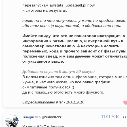
перезапускам awstats_updateall.pl now
и смотрим на результат.
линки на то что получилось у меня, не предоставлю,
ибо там есть ip слушателей, и вдобавок это перл
Имейте ввиду, что это не пошаговая инструкция, а
информация к размышлению, и очередной путь к
самосовершенствованию. А некоторые аспекты
переменных, кода и прочего зависит от фазы луны
положения звезд, и у вам
должно
может отличатьс
от указанного выше.
Добавлено спустя 9 минут 29 секунд:
В целом конечно там есть информация, которая мне н
нужна, и нет чего нужно, но все равно графики
симпатичные получаются :)
да и с помощью этого есть много фкусного.
Отредактировано Klef -
10.01.2010
11.01.2010
Владислав
@VladokZzz
У меня Win7 и Apache