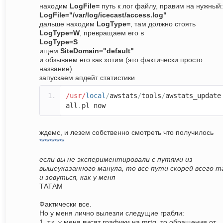
находим
LogFile=
путь к лог файлу, правим на нужный:
LogFile="/var/log/icecast/access.log"
дальше находим
LogType=
, там должно стоять
LogType=W
, превращаем его в
LogType=S
ищем
SiteDomain="default"
и обзываем его как хотим (это фактически просто
название)
запускаем апдейт статистики
/usr/
local
/
awstats
/
tools
/
awstats_update
all
.
pl now
ждемс, и лезем собственно смотреть что получилось
**********
если вы не экспериментировали с путями из
вышеуказанного манула, то все пути скорей всего т
и зовуться, как у меня
ТАТАМ
Фактически все.
Но у меня лично вылезли следущие грабли:
1. т.к. у меня висят графики на mrtg, то обращения от