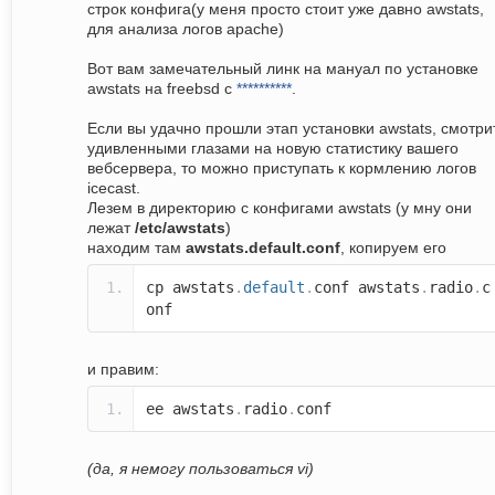
строк конфига(у меня просто стоит уже давно awstats,
для анализа логов apache)
Вот вам замечательный линк на мануал по установке
awstats на freebsd c
**********
.
Если вы удачно прошли этап установки awstats, смотри
удивленными глазами на новую статистику вашего
вебсервера, то можно приступать к кормлению логов
icecast.
Лезем в директорию с конфигами awstats (у мну они
лежат
/etc/awstats
)
находим там
awstats.default.conf
, копируем его
cp awstats
.
default
.
conf awstats
.
radio
.
c
onf
и правим:
ee awstats
.
radio
.
conf
(да, я немогу пользоваться vi)