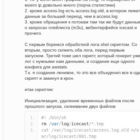
моего ip довольно много (порча статистики)
2. кроме access.log есть access.log.old, в котором лежат
данные за больший период, чем в access.log
3. кроме обращения к потокам там так же будут данны
о запросах плейлиста (m3u), вебинтерфейсе icecast и
прочего.
С первым боремся обработкой лога shel скриптом. Со
вторым, просто склеить оба лога, перед первым
запуском. Третий тоже шел скрипт, который генерит уж
лог с нужными нам данными, и создание еще одного
конфига для awstats.
Т.к. я создание ленивое, то это все объеденил все в од
скрипт и закинул в крон.
итак скриптик:
Инициализация, удаление временных файлов после
прошлого запуска, склеивание двух файлов
#! /bin/sh
rm
/
var
/
log
/
icecast
/*.tmp
cat /var/log/icecast/access.log.old >/v
ar/log/icecast/001.tmp