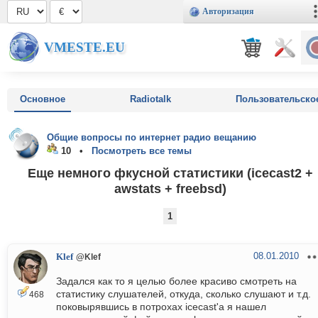
Авторизация
VMESTE.EU
Основное
Radiotalk
Пользовательско
Общие вопросы по интернет радио вещанию
10 •
Посмотреть все темы
Еще немного фкусной статистики (icecast2 +
awstats + freebsd)
1
08.01.2010
Klef
@Klef
Задался как то я целью более красиво смотреть на
статистику слушателей, откуда, сколько слушают и т.д.
468
поковырявшись в потрохах icecast'а я нашел