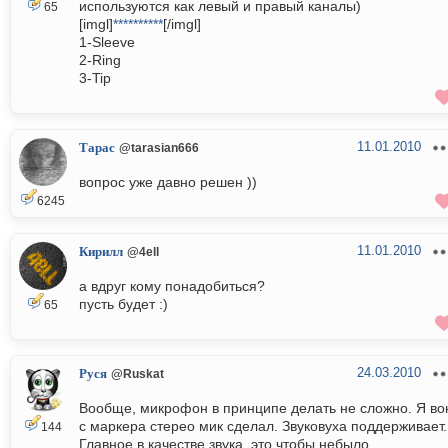
используются как левый и правый каналы)
65
[imgl]
**********
[/imgl]
1-Sleeve
2-Ring
3-Tip
11.01.2010
Тарас
@tarasian666
вопрос уже давно решен ))
6245
11.01.2010
Кирилл
@4ell
а вдруг кому понадобиться?
пусть будет :)
65
24.03.2010
Руся
@Ruskat
Вообще, микрофон в принципе делать не сложно. Я во
с маркера стерео мик сделал. Звуковуха поддерживает.
144
Главное в качестве звука, это чтобы небыло