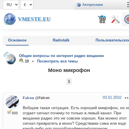
Авторизация
VMESTE.EU
Основное
Radiotalk
Пользовательско
Общие вопросы по интернет радио вещанию
10 •
Посмотреть все темы
Моно микрофон
1
03.01.2010
Falcon
@Falcon
Вобщем такая ситуация. Есть хороший микрофон, но о
отдает сигнал почему-то только в левый канал. При
888
вещании радио это не совсем хорошо. Как можно этот
сигнал превратить в моно? Средствами сэма или еще
какой-либо доп прогой\драйвером\плагином