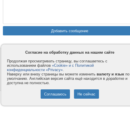
Согласие на обработку данных на нашем сайте
Контакты
Privacy и Cookie
Продолжая просматривать страницу, вы соглашаетесь с
Компания
Правила и условия
использованием файлов
«Cookie» и с Политикой
конфиденциальности «Privacy»
.
Услуги
Помощь
Наверху или внизу страницы вы можете изменить
валюту и язык
по
Как оплатить
Форумы
умолчанию. Английская версия сайта ещё находится в доработке и
доступна не полностью.
© 2008-2026
VMESTE.EU
- Все права защищены.