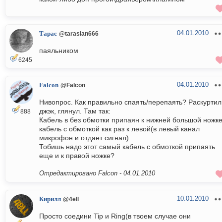
04.01.2010
Тарас
@tarasian666
паяльником
6245
04.01.2010
Falcon
@Falcon
Нивопрос. Как правильно спаять/перепаять? Раскуртил
джэк, глянул. Там так:
888
Кабель в без обмотки припаян к нижней большой ножке
кабель с обмоткой как раз к левой(в левый канал
микрофон и отдает сигнал)
Тобишь надо этот самый кабель с обмоткой припаять
еще и к правой ножке?
Отредактировано Falcon -
04.01.2010
10.01.2010
Кирилл
@4ell
Просто соедини Tip и Ring(в твоем случае они