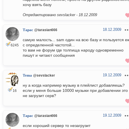
хочу взять базу
Отредактировано sevslacker -
18.12.2009
18.12.2009
Тарас
@tarasian666
самую малость... sam один на всю базу и пользуется е
с определенной частотой...
6245
то вам не форум где толпища народу одновременно
пишут и читают сообщения
19.12.2009
Tema
@sevslacker
ну а когда например музыку в плейлист добавляешь?
если у меня больше 10000 музыки при добавлении это
16
не загрузит серв?
19.12.2009
Тарас
@tarasian666
если хороший сервер то незагрузит