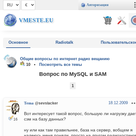
Авторизация
VMESTE.EU
Основное
Radiotalk
Пользовательско
Общие вопросы по интернет радио вещанию
10 •
Посмотреть все темы
Вопрос по MySQL и SAM
1
18.12.2009
Tema
@sevslacker
Вот интересует такой вопрос, большую ли нагрузку дае
сэм на базу данных?
16
ну или как там правильнее, база на сервер, вобщем я
надеюсь меня поняли, просто на другом радиохостинг