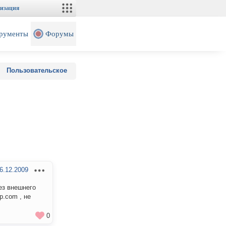
изация
рументы
Форумы
Пользовательское
6.12.2009
ез внешнего
p.com , не
0