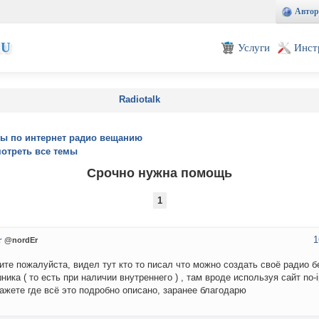
Автор
EU
Услуги
Инст
Radiotalk
ы по интернет радио вещанию
отреть все темы
Срочно нужна помощь
1
1
r
@nordEr
ите пожалуйста, видел тут кто то писал что можно создать своё радио б
ника ( то есть при наличии внутреннего ) , там вроде используя сайт no-i
ажете где всё это подробно описано, заранее благодарю