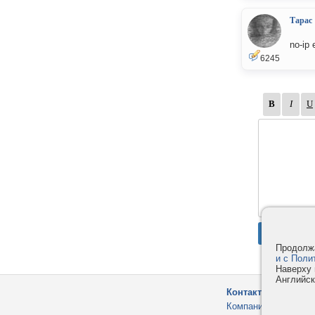
Тарас
no-ip
6245
Продолжа
и с Поли
Наверху 
Английск
Контакты
Компания