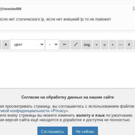
1
@tarasian666
 если нет статического ip, если нет внешней ip то не поможет
Согласие на обработку данных на нашем сайте
я просматривать страницу, вы соглашаетесь с использованием файло
тикой конфиденциальности «Privacy»
.
или внизу страницы вы можете изменить
валюту и язык
по умолчанию.
ая версия сайта ещё находится в доработке и доступна не полностью.
Privacy и Cookie
Услуги
П
Правила и условия
Как оплатить
Ф