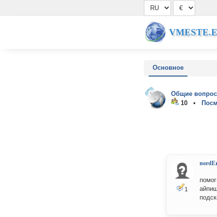
VMESTE.
Основное
Общие вопрос
10 •
Посм
nordE
помог
айпиш
1
подск