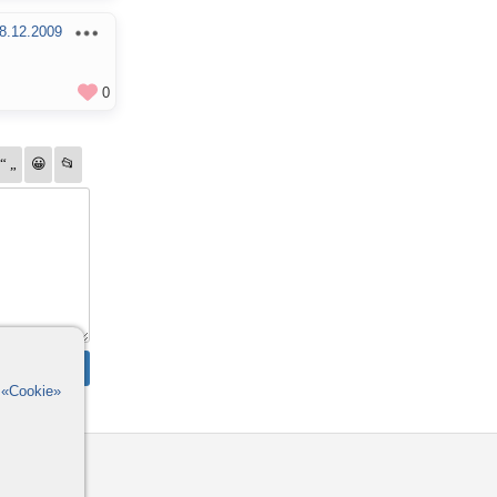
8.12.2009
0
в
«Cookie»
омощь
орумы