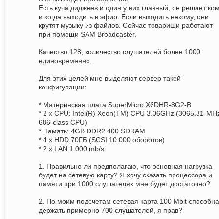
Есть куча диджеев и один у них главный, он решает ко
и когда выходить в эфир. Если выходить некому, они
крутят музыку из файлов. Сейчас товарищи работают
при помощи SAM Broadcaster.
Качество 128, количество слушателей более 1000
единовременно.
Для этих целей мне выделяют сервер такой
конфигурации:
* Материнская плата SuperMicro X6DHR-8G2-B
* 2 x CPU: Intel(R) Xeon(TM) CPU 3.06GHz (3065.81-MH
686-class CPU)
* Память: 4GB DDR2 400 SDRAM
* 4 x HDD 70ГБ (SCSI 10 000 оборотов)
* 2 x LAN 1 000 mb/s
1. Правильно ли предполагаю, что основная нагрузка
будет на сетевую карту? Я хочу сказать процессора и
памяти при 1000 слушателях мне будет достаточно?
2. По моим подсчетам сетевая карта 100 Mbit способна
держать примерно 700 слушателей, я прав?