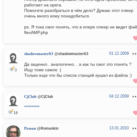
работает на opera.
Помогите разобраться в чём дело? Думаю этот плеер
очень много кому понадобиться.
ps. Я тока смог понять, что в опере плеер не видит фа
flexAMP.php
01.12.2009
shadowmaster63
@shadowmaster63
Да заценил.. аналогично... а как ты смог это понять ?
Ищу тоже самое :(
3
Только еще что бы список станций кушал из файла :)
04.12.2009
CjClub
@CjClub
**********
18
13.01.2010
Роман
@Romankin