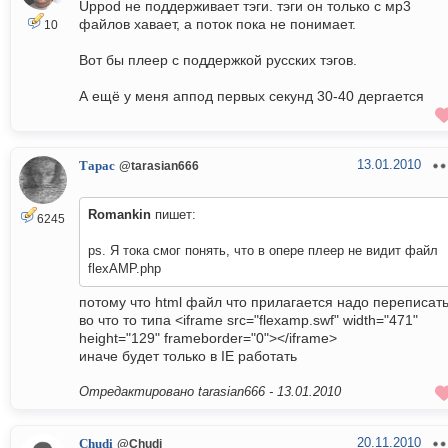
Uppod не поддерживает тэги. тэги он только с мр3
файлов хавает, а поток пока не понимает.
10
Вот бы плеер с поддержкой русских тэгов.
А ещё у меня аппод первых секунд 30-40 дергается
13.01.2010
Тарас
@tarasian666
Romankin
пишет:
6245
ps. Я тока смог понять, что в опере плеер не видит файл
flexAMP.php
потому что html файл что прилагается надо переписат
во что то типа <iframe src="flexamp.swf" width="471"
height="129" frameborder="0"></iframe>
иначе будет только в IE работать
Отредактировано tarasian666 -
13.01.2010
20.11.2010
Chudi
@Chudi