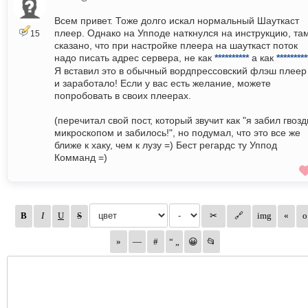
Всем привет. Тоже долго искал нормальный Шауткаст
плеер. Однако на Упподе наткнулся на инструкцию, та
15
сказано, что при настройке плеера на шауткаст поток
надо писать адрес сервера, не как
**********
а как
*********
Я вставил это в обычный вордпрессовский флэш плеер 
и заработало! Если у вас есть желание, можете
попробовать в своих плеерах.
(перечитал свой пост, который звучит как "я забил гвозд
микроскопом и забилось!", но подумал, что это все же
ближе к хаку, чем к лузу =) Бест регардс ту Уппод
Комманд =)