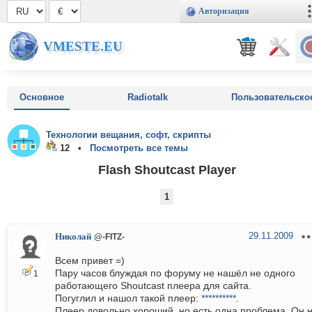
Авторизация
VMESTE.EU
Основное
Radiotalk
Пользовательско
Технологии вещания, софт, скрипты
12 •
Посмотреть все темы
Flash Shoutcast Player
1
29.11.2009
Николай
@-FITZ-
Всем привет =)
Пару часов блуждая по форуму не нашёл не одного
1
работающего Shoutcast плеера для сайта.
Погуглил и нашол такой плеер:
**********
.
Плеер довольно хороший, но есть одна проблема, Он 