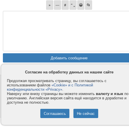
Согласие на обработку данных на нашем сайте
Продолжая просматривать страницу, вы соглашаетесь с
Контакты
Privacy и Cookie
использованием файлов
«Cookie» и с Политикой
Компания
Правила и условия
конфиденциальности «Privacy»
.
Наверху или внизу страницы вы можете изменить
валюту и язык
по
Услуги
Помощь
умолчанию. Английская версия сайта ещё находится в доработке и
доступна не полностью.
Как оплатить
Форумы
© 2008-2026
VMESTE.EU
- Все права защищены.