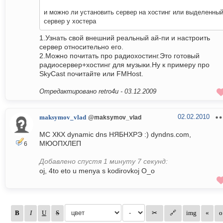
и можно ли установить сервер на хостинг или выделенны
сервер у хостера
1.Узнать свой внешний реальный ай-пи и настроить
сервер относительно его.
2.Можно почитать про радиохостинг.Это готовый
радиосервер+хостинг для музыки.Ну к примеру про
SkyCast почитайте или FMHost.
Отредактировано retro4u -
03.12.2009
02.02.2010
maksymov_vlad
@maksymov_vlad
МС ХКХ dynamic dns НЯБНХРЭ :) dyndns.com,
МЮОПХЛЕП
6
Добавлено спустя 1 минуту 7 секунд:
oj, 4to eto u menya s kodirovkoj O_o