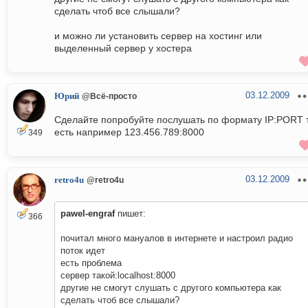
сделать чтоб все слышали?
и можно ли установить сервер на хостинг или
выделенный сервер у хостера
03.12.2009
Юрий
@Всё-просто
Сделайте попробуйте послушать по формату IP:PORT 
есть например 123.456.789:8000
349
03.12.2009
retro4u
@retro4u
pawel-engraf
пишет:
366
почитал много мануалов в интернете и настроил радио
поток идет
есть проблема
сервер такой:localhost:8000
другие не смогут слушать с другого компьютера как
сделать чтоб все слышали?