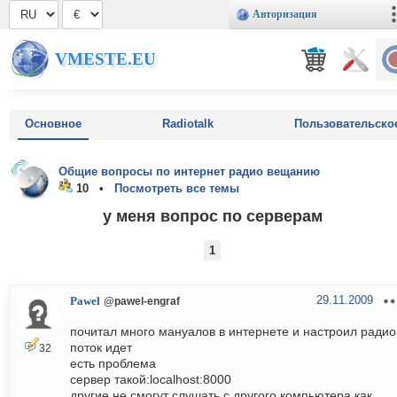
Авторизация
VMESTE.EU
Основное
Radiotalk
Пользовательско
Общие вопросы по интернет радио вещанию
10 •
Посмотреть все темы
у меня вопрос по серверам
1
29.11.2009
Pawel
@pawel-engraf
почитал много мануалов в интернете и настроил радио
поток идет
32
есть проблема
сервер такой:localhost:8000
другие не смогут слушать с другого компьютера как