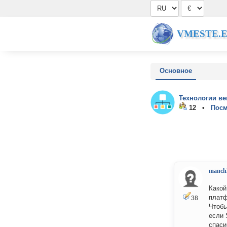
VMESTE.
Основное
Технологии ве
12 •
Посм
manch
Какой
платф
38
Чтобы
если 
спаси