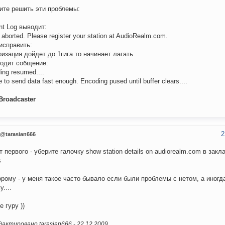
ите решить эти проблемы:
nt Log выводит:
aborted. Please register your station at AudioRealm.com.
 исправить:
изация дойдет до 1гига то начинает лагать...
одит собщение:
ing resumed....
 to send data fast enough. Encoding pused until buffer clears....
roadcaster
2
@tarasian666
т первого - уберите галочку show station details on audiorealm.com в закла
s
орому - у меня такое часто бывало если были проблемы с нетом, а иногд
....
е гуру ))
актировано tarasian666 -
22.12.2009