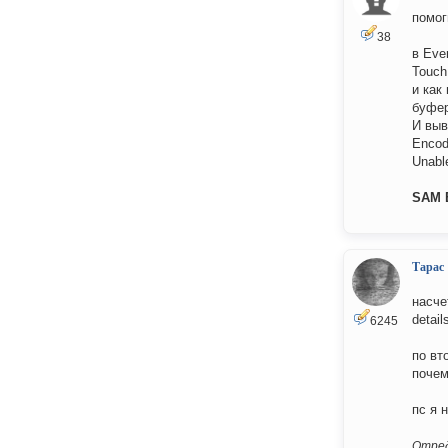
помог
38
в Eve
Touch 
и как
буфер
И выв
Encod
Unable
SAM B
Тарас
насче
detail
6245
по вт
почему
пс я н
Отред