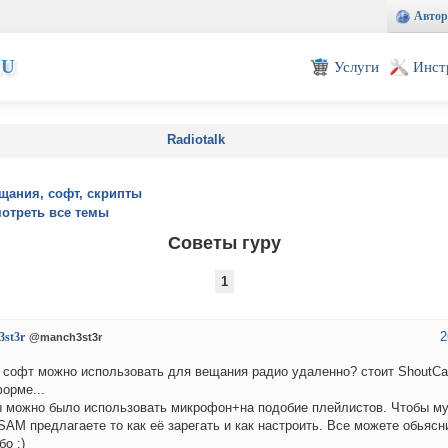
Автор
EU
Услуги
Инст
Radiotalk
щания, софт, скрипты
отреть все темы
Советы гуру
1
2
3st3r
@manch3st3r
 софт можно использовать для вещания радио удаленно? стоит ShoutCa
орме...
 можно было использовать микрофон+на подобие плейлистов. Чтобы му
SAM предлагаете то как её зарегать и как настроить. Все можете обьясн
бо :)