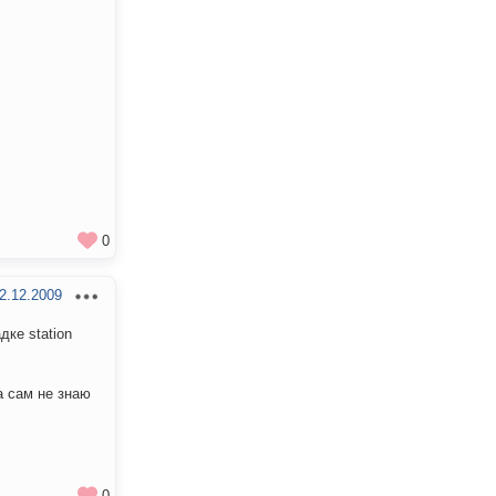
0
2.12.2009
дке station
а сам не знаю
0