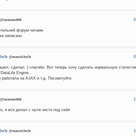
0
@tarasian666
тельней форум читаем
же написано
0
3st3r
@manch3st3r
ашел, сделал :) спасибо. Вот теперь хочу сделать нормальную статистик
DataLife Engine...
 работала на AJAX и т.д. Посоветуйте.
1
@tarasian666
ю, я все делал с нуля чисто под себя
1
3st3r
@manch3st3r