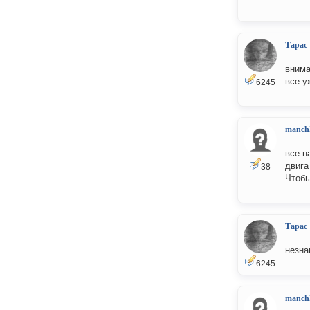
Тарас
внима
все у
6245
manch
все н
двига 
38
Чтобы
Тарас
незна
6245
manch