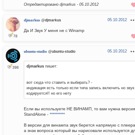
Отредактировано djmarkus -
05.10.2012
05.10.2012
djmarkus
@djmarkus
Да И Звук У меня не с Winamp
78
05.10.2012
ubuntu-studio
@ubuntu-studio
djmarkus
пишет:
398
вот сюда что ставить и выбирать? -
индикация есть только если типа запись включить но звук
кодируется!! но его нету
Если вы используете НЕ ВИНАМП, то вам нужна верси
StandAlone -
**********
В версии для винампа звук берется напрямую с плеера
а знак вопроса который вы нарисовали используется д