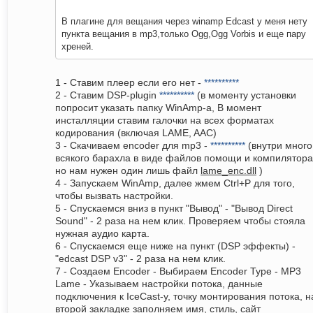
В плагине для вещания через winamp Edcast у меня нету
пункта вещания в mp3,только Ogg,Ogg Vorbis и еще пару
хреней.
1 - Ставим плеер если его нет -
**********
2 - Ставим DSP-plugin
**********
(в моменту установки
попросит указать папку WinAmp-a, В момент
инсталляции ставим галочки на всех форматах
кодирования (включая LAME, AAC)
3 - Скачиваем encoder для mp3 -
**********
(внутри много
всякого барахла в виде файлов помощи и компилятора
но нам нужен один лишь файл
lame_enc.dll
)
4 - Запускаем WinAmp, далее жмем Ctrl+P для того,
чтобы вызвать настройки.
5 - Спускаемся вниз в пункт "Вывод" - "Вывод Direct
Sound" - 2 раза на нем клик. Проверяем чтобы стояла
нужная аудио карта.
6 - Спускаемся еще ниже на пункт (DSP эффекты) -
"edcast DSP v3" - 2 раза на нем клик.
7 - Создаем Encoder - Выбираем Encoder Type - MP3
Lame - Указываем настройки потока, данные
подключения к IceCast-у, точку монтирования потока, н
второй закладке заполняем имя, стиль, сайт