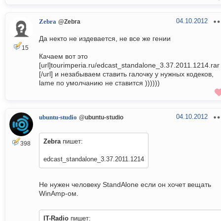
04.10.2012
Zebra
@Zebra
Да некто не издевается, не все же гении
15
Качаем вот это
[url]tourimperia.ru/edcast_standalone_3.37.2011.1214.rar
[/url] и незабываем ставить галочку у нужных кодеков,
lame по умолчанию не ставится ))))))
04.10.2012
ubuntu-studio
@ubuntu-studio
Zebra
пишет:
398
edcast_standalone_3.37.2011.1214
Не нужен человеку StandAlone если он хочет вещать
WinAmp-ом.
IT-Radio
пишет: