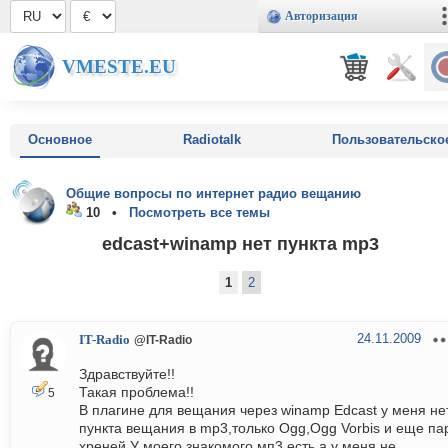
Авторизация
VMESTE.EU
Основное
Radiotalk
Пользовательско
Общие вопросы по интернет радио вещанию
10 •
Посмотреть все темы
edcast+winamp нет пункта mp3
1
2
24.11.2009
IT-Radio
@IT-Radio
Здравствуйте!!
Такая проблема!!
5
В плагине для вещания через winamp Edcast у меня не
пункта вещания в mp3,только Ogg,Ogg Vorbis и еще па
хреней.У моего знакомого мп3 есть,а у меня не