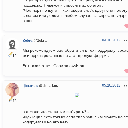
На ум приходит только одно. Попробуйте написать в
поддержку Яндексу и спросить их об этом.
"Чем черт не шутит", как говорится. А, вдруг они помогу
советом или делом, в любом случае, за спрос не ударя
в нос.
04.10.2012
Zebra
@Zebra
Мы рекомендуем вам обратится в тех поддержку Icecas
или арретированные на этот продукт форумы.
15
Вот такой ответ. Сори за оФФтоп
05.10.2012
djmarkus
@djmarkus
78
вот сюда что ставить и выбирать? -
индикация есть только если типа запись включить но зв
кодируется!! но его нету