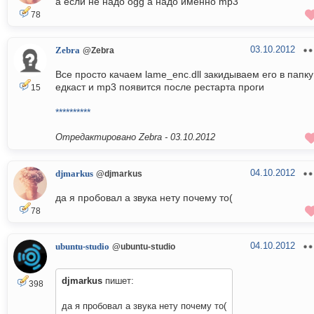
а если не надо ogg а надо именно mp3
78
03.10.2012
Zebra
@Zebra
Все просто качаем lame_enc.dll закидываем его в папку
едкаст и mp3 появится после рестарта проги
15
**********
Отредактировано Zebra -
03.10.2012
04.10.2012
djmarkus
@djmarkus
да я пробовал а звука нету почему то(
78
04.10.2012
ubuntu-studio
@ubuntu-studio
djmarkus
пишет:
398
да я пробовал а звука нету почему то(