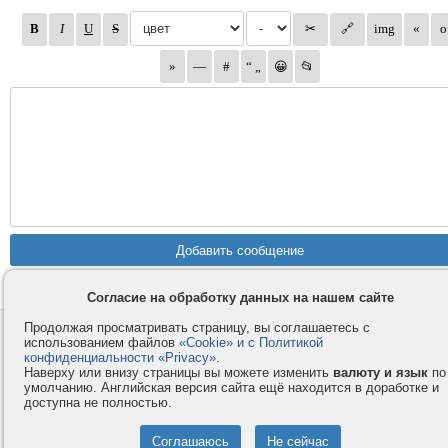
Согласие на обработку данных на нашем сайте
Продолжая просматривать страницу, вы соглашаетесь с
Контакты
Privacy и Cookie
использованием файлов
«Cookie» и с Политикой
Компания
Правила и условия
конфиденциальности «Privacy»
.
Наверху или внизу страницы вы можете изменить
валюту и язык
по
Услуги
Помощь
умолчанию. Английская версия сайта ещё находится в доработке и
доступна не полностью.
Как оплатить
Форумы
© 2008-2026
VMESTE.EU
- Все права защищены.