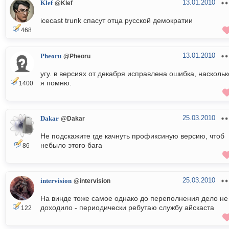
13.01.2010
Klef
@Klef
icecast trunk спасут отца русской демократии
468
13.01.2010
Pheoru
@Pheoru
угу. в версиях от декабря исправлена ошибка, наскольк
я помню.
1400
25.03.2010
Dakar
@Dakar
Не подскажите где качнуть профиксиную версию, чтоб
небыло этого бага
86
25.03.2010
intervision
@intervision
На винде тоже самое однако до переполнения дело не
доходило - периодически ребутаю службу айскаста
122