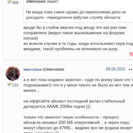
intervision
пишет:
468
На винде тоже самое однако до переполнения дело не
доходило - периодически ребутаю службу айскаста
вроде бы в стабле версии под винду это как раз таки
поправлено (видел такое высказывание на форуме
icecast)
во всяком случае в те годы, когда использовал серв под
виндами, такой проблемы не возникало ни разу.
09.04.2010
intervision
@intervision
а я вот тока недавно заметил - судя по всему (мне что 
подсказывает) что и у меня такого не было но вот тем 
122
менее...
на оффсайте айскаст последний релиз стабильный
датируется АААЖ 2008м годом )))
только что заметил такую особенность - процесс
айскаста захавал 200 МБ оперативной... а через пару
минут сбросил до 47МБ... видимо все же родина может