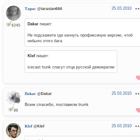
25.03.2010
Тарас
@tarasian666
Dakar
пишет:
6245
Не подскажите где качнуть профиксиную версию, чтоб
небыло этого бага
Klef
пишет:
icecast trunk спасут отца русской демократии
25.03.2010
Dakar
@Dakar
Всем спасибо, поставили trunk
86
25.03.2010
Klef
@Klef