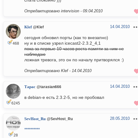
спать спокойно )))
Отредактировано intervision -
09.04.2010
14.04.2010
Klef
@Klef
сегодня обновил порты (как то внезапно)
ну и в списке узрел icecast2-2.3.2_4,1
468
пока за первые 10 часов роста памяти за ним не
наблюдаю
ложная тревога, это он по началу притворялся :)
Отредактировано Klef -
14.04.2010
14.04.2010
Тарас
@tarasian666
в debian-e есть 2.3.2-5, но не пробовал
6245
28.05.2010
SevHost_Ru
@SevHost_Ru
**********
28