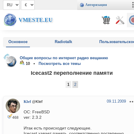
Авторизация
VMESTE.EU
Основное
Radiotalk
Пользовательско
Общие вопросы по интернет радио вещанию
10 •
Посмотреть все темы
Icecast2 переполнение памяти
1
2
09.11.2009
Klef
@Klef
ОС: FreeBSD
ver: 2.3.2
468
Итак есть происходит следующее.
Icecast хавает память, соответственно постепенно