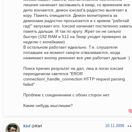
лишнее начинает засовывать в swap, со временем все
дело кончается, демон icecast'а радостно вылетает в
кору. Память очищается. Демон мониторинга за
демонами радостно просыпается и с криком "работай
гад!" запускает его. Icecast начинает постепенно хавать
память дальше. И так по кругу. Жрет он не сильно
быстро (192 RAM и 512 на Swap уходит примерно за
неделю с копейками)
В остальном работает идеально. Т.е. слушатели
попавшие на момент смерти отваливаются, когда
нажимают кнопку реконект все уже работает дальше :)
Поиск причин результат не дал, лиш в логах icecast
периодически светятся "EROR
connection/_handle_connection HTTP request parsing
failed"
Проблем с соединением с обоих сторон нет.
Какие нибудь мыслишки?
10.11.2009
Klef
@Klef