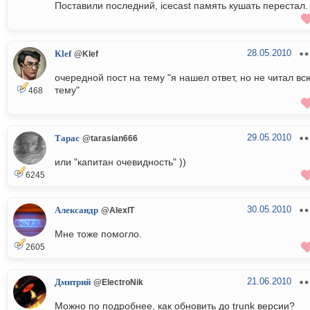
Поставили последний, icecast память кушать перестал.
28.05.2010
Klef
@Klef
очередной пост на тему "я нашел ответ, но не читал вс
тему"
468
29.05.2010
Тарас
@tarasian666
или "капитан очевидность" ))
6245
30.05.2010
Александр
@AlexIT
Мне тоже помогло.
2605
21.06.2010
Дмитрий
@ElectroNik
Можно по подробнее, как обновить до trunk версии?