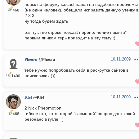
поиск по форуму icecast навел на подобные проблемы
(не один человек), обещали исправить данную утечку в
468
2.3.3
ну тогда будем ждать
p.s. гугл по строке "icecast переполнение памяти"
первым линком терь приводит на эту тему :)
10.11.2009
Pheoru
@Pheoru
тебе нужно попробовать себя в раскрутке сайтов в
поисковиках )))
1400
10.11.2009
Klef
@Klef
2 Nick Pheomotion
гиблое это, хотя второй "засыпной" вопрос дает такой
468
резонанс в гугле =)