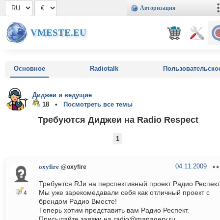
Авторизация
VMESTE.EU
Основное
Radiotalk
Пользовательско
Диджеи и ведущие
18 •
Посмотреть все темы
Требуются Диджеи на Radio Respect
1
04.11.2009
oxyfire
@oxyfire
Требуется RJи на перспективный проект Радио Респект
Мы уже зарекомедавали себя как отличный проект с
4
брендом Радио Вместе!
Теперь хотим представить вам Радио Респект.
Присылайте заявки на radio@managery.ru