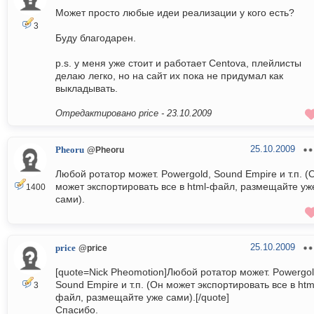
Может просто любые идеи реализации у кого есть?
3
Буду благодарен.
p.s. у меня уже стоит и работает Centova, плейлисты
делаю легко, но на сайт их пока не придумал как
выкладывать.
Отредактировано price -
23.10.2009
25.10.2009
Pheoru
@Pheoru
Любой ротатор может. Powergold, Sound Empire и т.п. (
может экспортировать все в html-файл, размещайте уж
1400
сами).
25.10.2009
price
@price
[quote=Nick Pheomotion]Любой ротатор может. Powergol
Sound Empire и т.п. (Он может экспортировать все в htm
3
файл, размещайте уже сами).[/quote]
Спасибо.