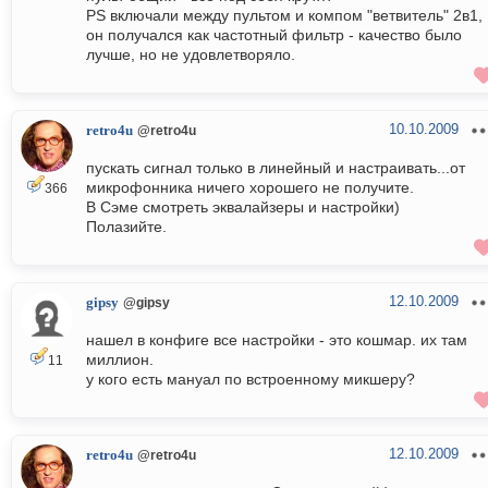
PS включали между пультом и компом "ветвитель" 2в1,
он получался как частотный фильтр - качество было
лучше, но не удовлетворяло.
10.10.2009
retro4u
@retro4u
пускать сигнал только в линейный и настраивать...от
микрофонника ничего хорошего не получите.
366
В Сэме смотреть эквалайзеры и настройки)
Полазийте.
12.10.2009
gipsy
@gipsy
нашел в конфиге все настройки - это кошмар. их там
миллион.
11
у кого есть мануал по встроенному микшеру?
12.10.2009
retro4u
@retro4u