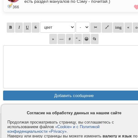
есть раздел мануалов по Сэму - почитай.)
366
Согласие на обработку данных на нашем сайте
Контакты
Privacy и Cookie
Продолжая просматривать страницу, вы соглашаетесь с
использованием файлов
«Cookie» и с Политикой
Компания
Правила и условия
конфиденциальности «Privacy»
.
Наверху или внизу страницы вы можете изменить
валюту и язык
по
Услуги
Помощь