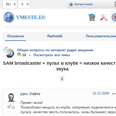
Авторизация
VMESTE.EU
Основное
Radiotalk
Пользовательско
Общие вопросы по интернет радио вещанию
10 •
Посмотреть все темы
SAM broadcaster + пульт в клубе = низкое качес
звука
1
10.10.2009
gipsy
@gipsy
Привет всем!
Попробовал вещать из клуба, напрямую подключился к
11
пульту. качество жесть получилось. низы булькают, вер