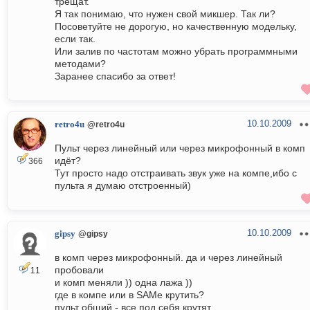
трещат.
Я так понимаю, что нужен свой микшер. Так ли?
Посоветуйте не дорогую, но качественную модельку,
если так.
Или залив по частотам можно убрать программными
методами?
Заранее спасибо за ответ!
10.10.2009
retro4u
@retro4u
Пульт через линейный или через микрофонный в комп
идёт?
366
Тут просто надо отстраивать звук уже на компе,ибо с
пульта я думаю отстроенный)
10.10.2009
gipsy
@gipsy
в комп через микрофонный. да и через линейный
пробовали
11
и комп меняли )) одна лажа ))
где в компе или в SAMе крутить?
пульт общий - все под себя крутят