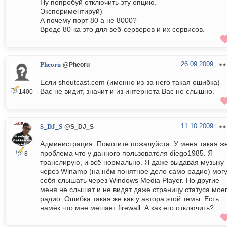
Ну попробуй отключить эту опцию.
Экспериментируй)
А почему порт 80 а не 8000?
Вроде 80-ка это для веб-серверов и их сервисов.
26.09.2009
Pheoru
@Pheoru
Если shoutcast.com (именно из-за него такая ошибка)
Вас не видит, значит и из интернета Вас не слышно.
1400
11.10.2009
S_DJ_S
@S_DJ_S
Администрация. Помогите пожалуйста. У меня такая ж
проблема что у данного пользователя diego1985. Я
8
транслирую, и всё нормально. Я даже выдавая музыку
через Winamp (на нём понятное дело само радио) мог
себя слышать через Windows Media Player. Но другие
меня не слышат и не видят даже страницу статуса мое
радио. Ошибка такая же как у автора этой темы. Есть
намёк что мне мешает firewall. А как его отключить?