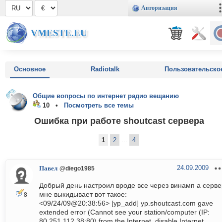
Авторизация
VMESTE.EU
Основное
Radiotalk
Пользовательско
Общие вопросы по интернет радио вещанию
10 •
Посмотреть все темы
Ошибка при работе shoutcast сервера
1
2
...
4
24.09.2009
Павел
@diego1985
Добрый день настроил вроде все через винамп а серве
мне выкидывает вот такое:
8
<09/24/09@20:38:56> [yp_add] yp.shoutcast.com gave
extended error (Cannot see your station/computer (IP:
80.251.112.38:80) from the Internet, disable Internet