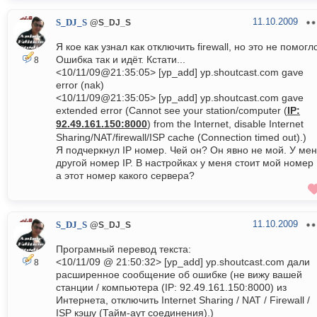
11.10.2009
S_DJ_S
@S_DJ_S
Я кое как узнал как отключить firewall, но это не помогл
Ошибка так и идёт. Кстати...
8
<10/11/09@21:35:05> [yp_add] yp.shoutcast.com gave
error (nak)
<10/11/09@21:35:05> [yp_add] yp.shoutcast.com gave
extended error (Cannot see your station/computer (
IP:
92.49.161.150:8000
) from the Internet, disable Internet
Sharing/NAT/firewall/ISP cache (Connection timed out).)
Я подчеркнул IP номер. Чей он? Он явно не мой. У ме
другой номер IP. В настройках у меня стоит мой номер 
а этот номер какого сервера?
11.10.2009
S_DJ_S
@S_DJ_S
Програмный перевод текста:
<10/11/09 @ 21:50:32> [yp_add] yp.shoutcast.com дали
8
расширенное сообщение об ошибке (не вижу вашей
станции / компьютера (IP: 92.49.161.150:8000) из
Интернета, отключить Internet Sharing / NAT / Firewall /
ISP кэшу (Тайм-аут соединения).)