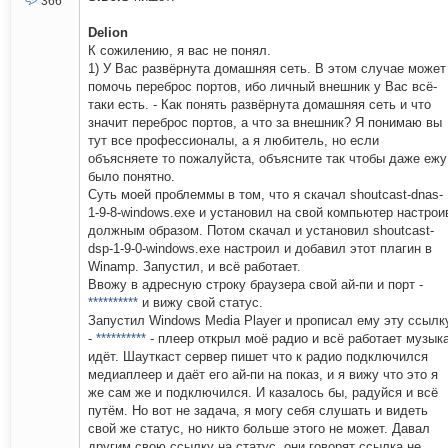
366
Delion
К сожилению, я вас не понял.
1) У Вас развёрнута домашняя сеть. В этом случае может
помочь переброс портов, ибо личный внешник у Вас всё-
таки есть. - Как понять развёрнута домашняя сеть и что
значит переброс портов, а что за внешник? Я понимаю вы
тут все профессионалы, а я любитель, но если
объясняете то пожалуйста, объясните так чтобы даже ежу
было понятно.
Суть моей проблеммы в том, что я скачал shoutcast-dnas-
1-9-8-windows.exe и установил на свой компьютер настрои
должным образом. Потом скачал и установил shoutcast-
dsp-1-9-0-windows.exe настроил и добавил этот плагин в
Winamp. Запустил, и всё работает.
Ввожу в адресную строку браузера свой ай-пи и порт -
**********
и вижу свой статус.
Запустил Windows Media Player и прописал ему эту ссылк
-
**********
- плеер открыл моё радио и всё работает музык
идёт. Шауткаст сервер пишет что к радио подключился
медиаплеер и даёт его ай-пи на показ, и я вижу что это я
же сам же и подключился. И казалось бы, радуйся и всё
путём. Но вот не задача, я могу себя слушать и видеть
свой же статус, но никто больше этого не может. Давал
другим свою ссылку на статус, они говорят ссылка не