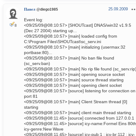
25.09.2009
Павел
@diego1985
Event log:
<09/25/09@08:10:57> [SHOUTcast] DNAS/win32 v1.9.5
8
(Dec 27 2004) starting up...
<09/25/09@08:10:57> [main] loaded config from
C:\Program Files\SHOUTcast\sc_serv.ini
<09/25/09@08:10:57> [main] initializing (usermax:32
portbase:80)...
<09/25/09@08:10:57> [main] No ban file found
(sc_serv.ban)
<09/25/09@08:10:57> [main] No rip file found (sc_serv.rip
<09/25/09@08:10:57> [main] opening source socket
<09/25/09@08:10:57> [main] source thread starting
<09/25/09@08:10:57> [main] opening client socket
<09/25/09@08:10:57> [source] listening for connection on
port 81
<09/25/09@08:10:57> [main] Client Stream thread [0]
starting
<09/25/09@08:10:57> [main] client main thread starting
<09/25/09@08:11:45> [source] connected from 127.0.0.1
<09/25/09@08:11:45> [source] icy-name:Formel Eins 80th
icy-genre:New Wave
<09/25/09@08:11:45> [source] icy-pub:1 ; icy-br:112 ; icy-