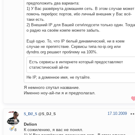
предположить два варианта:
1) У Вас развёрнута домашняя сеть. В этом случае может
помочь переброс портов, ибо личный внешник у Вас всё-
таки есть.
2) Внешний IP для Вашей сети\подсети только один. Тогда
о радио на своём компе можете забыть.
Ещё одно. То, что IP белый динамический, ни в коем
случае не препятствие. Сервисы типа no-ip.org или
dyndns.org решают проблему на 100%.
Есть сервисы в интернете который предоставляют
статистический ай-пи
Не IP, а доменное имя, не путайте.
Я немного спутал название.
Именно ноу-ай-пи я и предполагал.
17.10.2009
S_DJ_S
@S_DJ_S
Delion
К сожилению, я вас не понял.
8