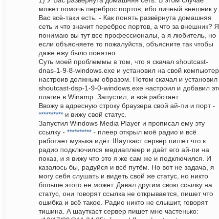
1) У Вас развёрнута домашняя сеть. В этом случае
может помочь переброс портов, ибо личный внешник у
Вас всё-таки есть. - Как понять развёрнута домашняя
сеть и что значит переброс портов, а что за внешник? Я
понимаю вы тут все профессионалы, а я любитель, но
если объясняете то пожалуйста, объясните так чтобы
даже ежу было понятно.
Суть моей проблеммы в том, что я скачал shoutcast-
dnas-1-9-8-windows.exe и установил на свой компьютер
настроив должным образом. Потом скачал и установил
shoutcast-dsp-1-9-0-windows.exe настроил и добавил эт
плагин в Winamp. Запустил, и всё работает.
Ввожу в адресную строку браузера свой ай-пи и порт -
**********
и вижу свой статус.
Запустил Windows Media Player и прописал ему эту
ссылку -
**********
- плеер открыл моё радио и всё
работает музыка идёт. Шауткаст сервер пишет что к
радио подключился медиаплеер и даёт его ай-пи на
показ, и я вижу что это я же сам же и подключился. И
казалось бы, радуйся и всё путём. Но вот не задача, я
могу себя слушать и видеть свой же статус, но никто
больше этого не может. Давал другим свою ссылку на
статус, они говорят ссылка не открывается, пишет что
ошибка и всё такое. Радио никто не слышит, говорят
тишина. А шауткаст сервер пишет мне частенько: