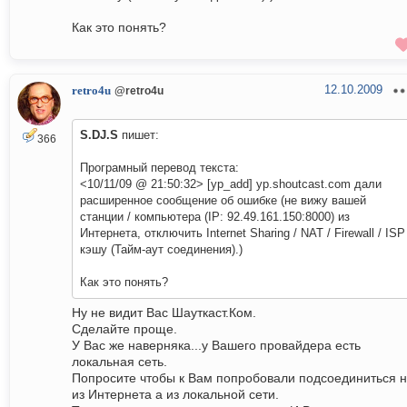
Как это понять?
12.10.2009
retro4u
@retro4u
S.DJ.S
пишет:
366
Програмный перевод текста:
<10/11/09 @ 21:50:32> [yp_add] yp.shoutcast.com дали
расширенное сообщение об ошибке (не вижу вашей
станции / компьютера (IP: 92.49.161.150:8000) из
Интернета, отключить Internet Sharing / NAT / Firewall / ISP
кэшу (Тайм-аут соединения).)
Как это понять?
Ну не видит Вас Шауткаст.Ком.
Сделайте проще.
У Вас же наверняка...у Вашего провайдера есть
локальная сеть.
Попросите чтобы к Вам попробовали подсоединиться 
из Интернета а из локальной сети.