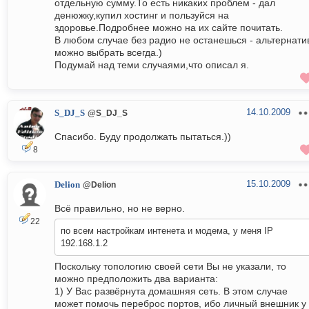
отдельную сумму.То есть никаких проблем - дал
денюжку,купил хостинг и пользуйся на
здоровье.Подробнее можно на их сайте почитать.
В любом случае без радио не останешься - альтернати
можно выбрать всегда.)
Подумай над теми случаями,что описал я.
14.10.2009
S_DJ_S
@S_DJ_S
Спасибо. Буду продолжать пытаться.))
8
15.10.2009
Delion
@Delion
Всё правильно, но не верно.
22
по всем настройкам интенета и модема, у меня IP
192.168.1.2
Поскольку топологию своей сети Вы не указали, то
можно предположить два варианта:
1) У Вас развёрнута домашняя сеть. В этом случае
может помочь переброс портов, ибо личный внешник у