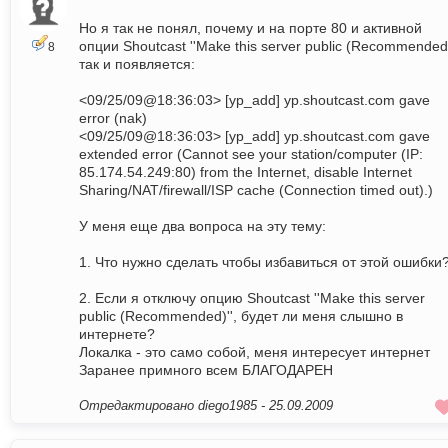
Но я так не понял, почему и на порте 80 и активной
опции Shoutcast ''Make this server public (Recommended)
8
так и появляется:
<09/25/09@18:36:03> [yp_add] yp.shoutcast.com gave
error (nak)
<09/25/09@18:36:03> [yp_add] yp.shoutcast.com gave
extended error (Cannot see your station/computer (IP:
85.174.54.249:80) from the Internet, disable Internet
Sharing/NAT/firewall/ISP cache (Connection timed out).)
У меня еще два вопроса на эту тему:
1. Что нужно сделать чтобы избавиться от этой ошибки
2. Если я отключу опцию Shoutcast ''Make this server
public (Recommended)'', будет ли меня слышно в
интернете?
Локалка - это само собой, меня интересует интернет
Заранее примного всем БЛАГОДАРЕН
Отредактировано diego1985 -
25.09.2009