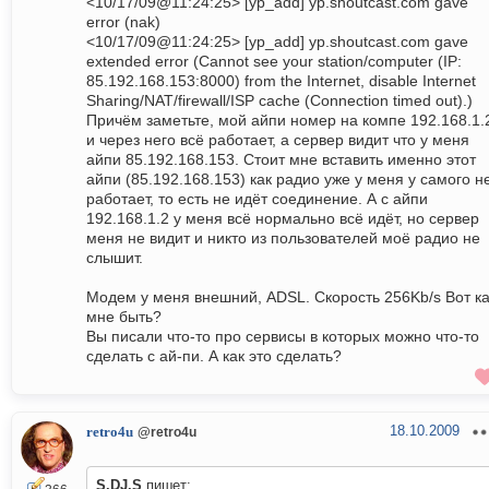
<10/17/09@11:24:25> [yp_add] yp.shoutcast.com gave
error (nak)
<10/17/09@11:24:25> [yp_add] yp.shoutcast.com gave
extended error (Cannot see your station/computer (IP:
85.192.168.153:8000) from the Internet, disable Internet
Sharing/NAT/firewall/ISP cache (Connection timed out).)
Причём заметьте, мой айпи номер на компе 192.168.1.
и через него всё работает, а сервер видит что у меня
айпи 85.192.168.153. Стоит мне вставить именно этот
айпи (85.192.168.153) как радио уже у меня у самого н
работает, то есть не идёт соединение. А с айпи
192.168.1.2 у меня всё нормально всё идёт, но сервер
меня не видит и никто из пользователей моё радио не
слышит.
Модем у меня внешний, ADSL. Скорость 256Kb/s Вот ка
мне быть?
Вы писали что-то про сервисы в которых можно что-то
сделать с ай-пи. А как это сделать?
18.10.2009
retro4u
@retro4u
S.DJ.S
пишет: