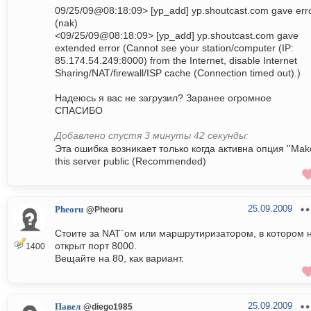
09/25/09@08:18:09> [yp_add] yp.shoutcast.com gave err
(nak)
<09/25/09@08:18:09> [yp_add] yp.shoutcast.com gave
extended error (Cannot see your station/computer (IP:
85.174.54.249:8000) from the Internet, disable Internet
Sharing/NAT/firewall/ISP cache (Connection timed out).)
Надеюсь я вас не загрузил? Заранее огромное
СПАСИБО
Добавлено спустя 3 минуты 42 секунды:
Эта ошибка возникает только когда активна опция ''Mak
this server public (Recommended)
25.09.2009
Pheoru
@Pheoru
Стоите за NAT`ом или маршрутиризатором, в котором 
открыт порт 8000.
1400
Вещайте на 80, как вариант.
25.09.2009
Павел
@diego1985