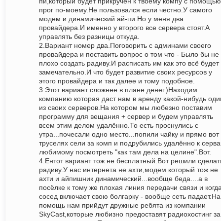
пи,который будет прикручен к твоему компу с помощью
прог по-моему.Не пользовался если честно.У самого
модем и динамический ай-пи.Но у меня два
провайдера.И именно у второго все сервера стоят.А
управлять без разницы откуда.
2.Вариант номер два.Поговорить с админами своего
провайдера и поставить вопрос о том что - Было бы не
плохо создать радиву.И расписать им как это всё будет
замечательно.И что будет развитие своих ресурсов у
этого провайдера и так далее и тому подобное.
3.Этот вариант сложнее в плане денег.)Находим
компанию которая даст нам в аренду какой-нибудь оди
из своих серверов.На котором мы любезно поставим
программу для вещания + сервер и будем управлять
всем этим делом удалённо.То есть проснулись с
утра...почесали одно место...попили чайку и прямо вот
труселях сели за комп и подрубились удалённо к серва
любимому посмотреть "как там дела на целине".Вот.
4.Ентот вариант тож не бесплатный.Вот решили сделат
радиву.У нас интернета не ахти,модем который тож не
ахти и айпишник динамический...вообще беда....а в
посёлке к тому же плохая линия передачи связи и когд
сосед включает свою болгарку - вообще сеть падает.На
помощь нам прийдут дружные ребята из компании
SkyCast,которые любизно предоставят радиохостинг за