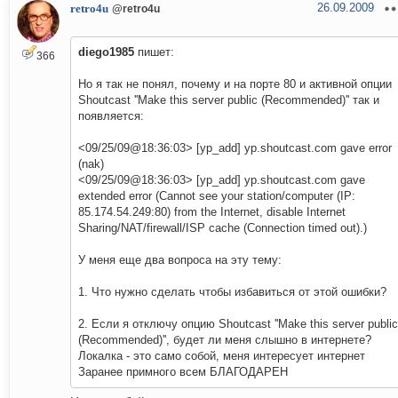
26.09.2009
retro4u
@retro4u
diego1985
пишет:
366
Но я так не понял, почему и на порте 80 и активной опции
Shoutcast ''Make this server public (Recommended)'' так и
появляется:
<09/25/09@18:36:03> [yp_add] yp.shoutcast.com gave error
(nak)
<09/25/09@18:36:03> [yp_add] yp.shoutcast.com gave
extended error (Cannot see your station/computer (IP:
85.174.54.249:80) from the Internet, disable Internet
Sharing/NAT/firewall/ISP cache (Connection timed out).)
У меня еще два вопроса на эту тему:
1. Что нужно сделать чтобы избавиться от этой ошибки?
2. Если я отключу опцию Shoutcast ''Make this server public
(Recommended)'', будет ли меня слышно в интернете?
Локалка - это само собой, меня интересует интернет
Заранее примного всем БЛАГОДАРЕН