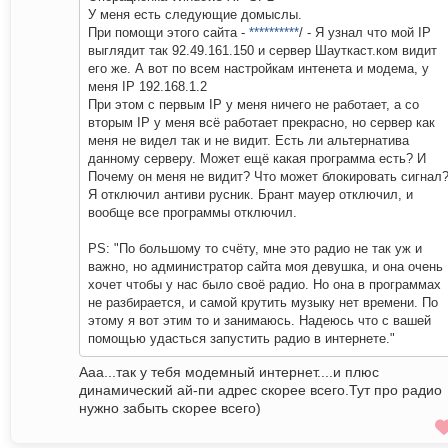
У меня есть следующие домыслы.
При помощи этого сайта -
**********
/ - Я узнал что мой IP
выглядит так 92.49.161.150 и сервер Шауткаст.ком видит
его же. А вот по всем настройкам интенета и модема, у
меня IP 192.168.1.2
При этом с первым IP у меня ничего не работает, а со
вторым IP у меня всё работает прекрасно, но сервер как
меня не видел так и не видит. Есть ли альтернатива
данному серверу. Может ещё какая программа есть? И
Почему он меня не видит? Что может блокировать сигнал
Я отключил антиви русник. Брант мауер отключил, и
вообще все программы отключил.
PS: "По большому то счёту, мне это радио не так уж и
важно, но администратор сайта моя девушка, и она очень
хочет чтобы у нас было своё радио. Но она в программах
не разбирается, и самой крутить музыку нет времени. По
этому я вот этим то и занимаюсь. Надеюсь что с вашей
помощью удасться запустить радио в интернете."
Ааа...так у тебя модемный интернет....и плюс
динамический ай-пи адрес скорее всего.Тут про радио
нужно забыть скорее всего)