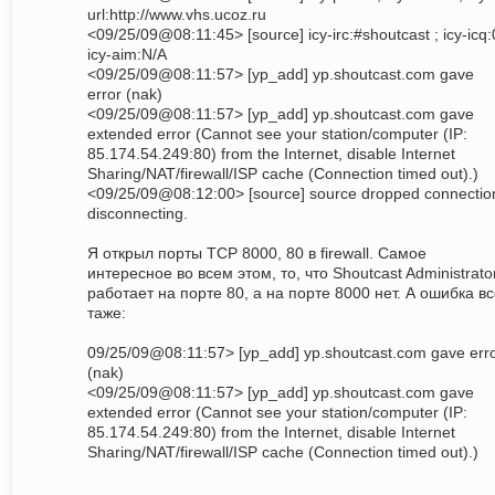
url:http://www.vhs.ucoz.ru
<09/25/09@08:11:45> [source] icy-irc:#shoutcast ; icy-icq:
icy-aim:N/A
<09/25/09@08:11:57> [yp_add] yp.shoutcast.com gave
error (nak)
<09/25/09@08:11:57> [yp_add] yp.shoutcast.com gave
extended error (Cannot see your station/computer (IP:
85.174.54.249:80) from the Internet, disable Internet
Sharing/NAT/firewall/ISP cache (Connection timed out).)
<09/25/09@08:12:00> [source] source dropped connectio
disconnecting.
Я открыл порты TCP 8000, 80 в firewall. Самое
интересное во всем этом, то, что Shoutcast Administrato
работает на порте 80, а на порте 8000 нет. А ошибка в
таже:
09/25/09@08:11:57> [yp_add] yp.shoutcast.com gave err
(nak)
<09/25/09@08:11:57> [yp_add] yp.shoutcast.com gave
extended error (Cannot see your station/computer (IP:
85.174.54.249:80) from the Internet, disable Internet
Sharing/NAT/firewall/ISP cache (Connection timed out).)