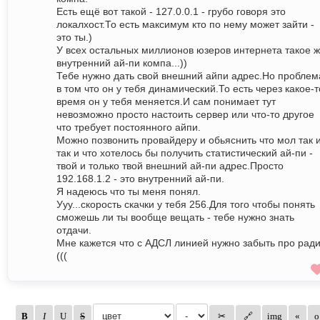
Есть ещё вот такой - 127.0.0.1 - грубо говоря это
локалхост.То есть максимум кто по нему может зайти -
это ты.)
У всех остальных миллионов юзеров интернета такое 
внутренний ай-пи компа...))
Тебе нужно дать свой внешний айпи адрес.Но проблем
в том что он у тебя динамический.То есть через какое-т
время он у тебя меняется.И сам понимает тут
невозможно просто настоить сервер или что-то другое
что требует постоянного айпи.
Можно позвонить провайдеру и обьяснить что мол так 
так и что хотелось бы получить статистический ай-пи -
твой и только твой внешний ай-пи адрес.Просто
192.168.1.2 - это внутренний ай-пи.
Я надеюсь что ты меня понял.
Ууу...скорость скачки у тебя 256.Для того чтобы понять
сможешь ли ты вообще вещать - тебе нужно знать
отдачи.
Мне кажется что с АДСЛ линией нужно забыть про рад
(((