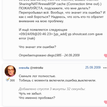
Sharing/NAT/firewall/ISP cache (Connection time out).)
ПОЖАЛУЙСТА, подскажите, что мне делать?
Перепробывал всё. Вообще, что значит эта ошибка? И
как с ней бороться? Надеюсь, что хоть кто-то обратит
внимание на мою проблему.
И ещё появляется следующее
<09/24/09@20:46:23> [yp_add] yp.shoutcast.com gave
error (nak)
Что значат эти ошибки?
Отредактировано diego1985 -
24.09.2009
25.09.2009
retro4u
@retro4u
Скиньте лог полностью.
Тобишь с момента включили,ошибка,выключили.
366
Добавлено спустя 3 минуты 32 секунды:
Чуть не забыл.
Что именно пробовал?