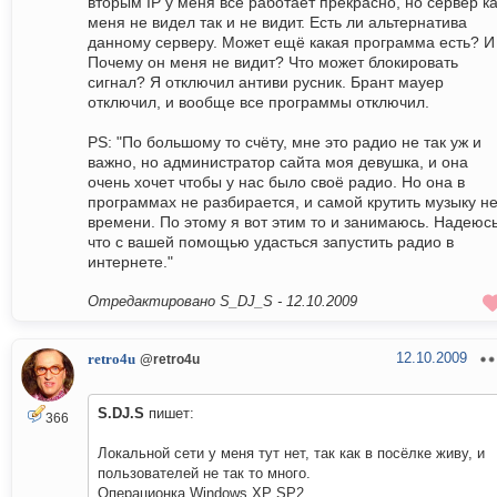
вторым IP у меня всё работает прекрасно, но сервер к
меня не видел так и не видит. Есть ли альтернатива
данному серверу. Может ещё какая программа есть? И
Почему он меня не видит? Что может блокировать
сигнал? Я отключил антиви русник. Брант мауер
отключил, и вообще все программы отключил.
PS: "По большому то счёту, мне это радио не так уж и
важно, но администратор сайта моя девушка, и она
очень хочет чтобы у нас было своё радио. Но она в
программах не разбирается, и самой крутить музыку не
времени. По этому я вот этим то и занимаюсь. Надеюс
что с вашей помощью удасться запустить радио в
интернете."
Отредактировано S_DJ_S -
12.10.2009
12.10.2009
retro4u
@retro4u
S.DJ.S
пишет:
366
Локальной сети у меня тут нет, так как в посёлке живу, и
пользователей не так то много.
Операционка Windows XP SP2