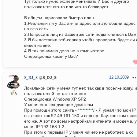
Тут только нужно экспериментивать.И Вас и другого
пользователя кто-то или что-то блокирует.
В общем нарисовали быстро план.
1.Реальный ли у Вас ай-пи адрес или это общий адрес
на всю сеть.
2.Попросить лиц из Вашей же сети подключиться к Вам
3.Я бы поставил веб-сервер чтобы проверить будет ли 
виден из вне.
4.Я так понимаю дело не в компьютере.
Операционка какая у Вас?
12.10.2009
S_DJ_S
@S_DJ_S
Локальной сети у меня тут нет, так как в посёлке живу, и
пользователей не так то много.
8
Операционка Windows XP SP2
У меня есть следующие домыслы.
При помощи этого сайта -
**********
/ - Я узнал что мой IP
выглядит так 92.49.161.150 и сервер Шауткаст.ком види
его же. А вот по всем настройкам интенета и модема, у
меня IP 192.168.1.2
При этом с первым IP у меня ничего не работает, а со