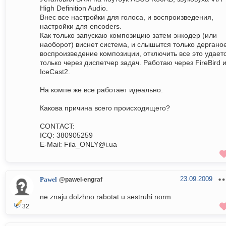
High Definition Audio.
Внес все настройки для голоса, и воспроизведения,
настройки для encoders.
Как только запускаю композицию затем энкодер (или
наоборот) виснет система, и слышытся только дергано
воспроизведение композиции, отключить все это удает
только через диспетчер задач. Работаю через FireBird 
IceCast2.
На компе же все работает идеально.
Какова причина всего происходящего?
CONTACT:
ICQ: 380905259
E-Mail: Fila_ONLY@i.ua
23.09.2009
Pawel
@pawel-engraf
ne znaju dolzhno rabotat u sestruhi norm
32