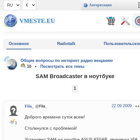
Авторизация
VMESTE.EU
Основное
Radiotalk
Пользовательско
Общие вопросы по интернет радио вещанию
10 •
Посмотреть все темы
SAM Broadcaster в ноутбуке
1
22.09.2009
Fila_
@Fila_
Доброго времени суток всем!
1
Столкнулся с проблемой!
Установил SAM на ноутбук ASUS K50AB, звуковуха VIA