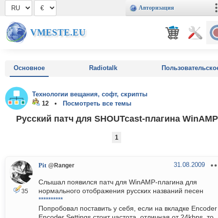
Авторизация
VMESTE.EU
Основное
Radiotalk
Пользовательско
Технологии вещания, софт, скрипты
12 •
Посмотреть все темы
Русский патч для SHOUTcast-плагина WinAMP
1
31.08.2009
Pit
@Ranger
Слышал появился патч для WinAMP-плагина для
нормального отображения русских названий песен
35
**********
Попробовал поставить у себя, если на вкладке Encoder
Encoder Settings стоит частота, отличная от 24kbps, то