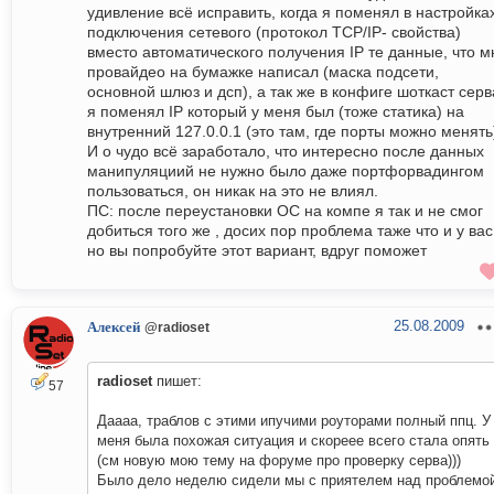
удивление всё исправить, когда я поменял в настройка
подключения сетевого (протокол TCP/IP- свойства)
вместо автоматического получения IP те данные, что м
провайдео на бумажке написал (маска подсети,
основной шлюз и дсп), а так же в конфиге шоткаст серв
я поменял IP который у меня был (тоже статика) на
внутренний 127.0.0.1 (это там, где порты можно менять
И о чудо всё заработало, что интересно после данных
манипуляциий не нужно было даже портфорвадингом
пользоваться, он никак на это не влиял.
ПС: после переустановки ОС на компе я так и не смог
добиться того же , досих пор проблема таже что и у вас
но вы попробуйте этот вариант, вдруг поможет
25.08.2009
Алексей
@radioset
radioset
пишет:
57
Даааа, траблов с этими ипучими роуторами полный ппц. У
меня была похожая ситуация и скореее всего стала опять
(см новую мою тему на форуме про проверку серва)))
Было дело неделю сидели мы с приятелем над проблемо