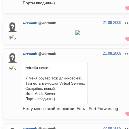
Порты вводишь-)
21.08.2009
wermutb
@wermutb
5
21.08.2009
wermutb
@wermutb
retro4u
пишет:
5
У меня роутер тож длинковский.
Там есть менюшка Virtual Servers.
Создаёшь новый:
Имя: AudioServer
Порты вводишь-)
Нет у меня такой менюшки. Есть - Port Forwarding.
22.08.2009
wermutb
@wermutb