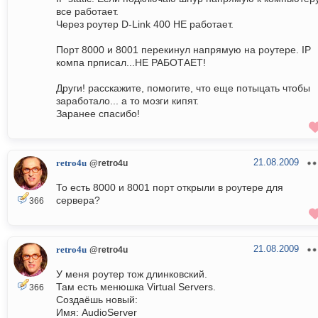
все работает.
Через роутер D-Link 400 НЕ работает.
Порт 8000 и 8001 перекинул напрямую на роутере. IP
компа прписал...НЕ РАБОТАЕТ!
Други! расскажите, помогите, что еще потыцать чтобы
заработало... а то мозги кипят.
Заранее спасибо!
21.08.2009
retro4u
@retro4u
То есть 8000 и 8001 порт открыли в роутере для
сервера?
366
21.08.2009
retro4u
@retro4u
У меня роутер тож длинковский.
Там есть менюшка Virtual Servers.
366
Создаёшь новый:
Имя: AudioServer