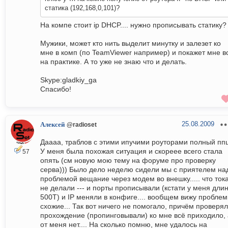
статика (192,168,0,101)?
На компе стоит ip DHCP.... нужно прописывать статику?
Мужики, может кто нить выделит минутку и залезет ко
мне в комп (по TeamViewer например) и покажет мне в
на практике. А то уже не знаю что и делать.
Skype:gladkiy_ga
Спасибо!
25.08.2009
Алексей
@radioset
Даааа, траблов с этими ипучими роуторами полный ппц
У меня была похожая ситуация и скореее всего стала
57
опять (см новую мою тему на форуме про проверку
серва))) Было дело неделю сидели мы с приятелем на
проблемой вещание через модем во внешку..... что ток
не делали --- и порты прописывали (кстати у меня дли
500Т) и IP меняли в конфиге.... вообщем вижу пробле
схожие... Так вот ничего не помогало, причём проверя
прохождение (пропинговывали) ко мне всё приходило, 
от меня нет.... На сколько помню, мне удалось на