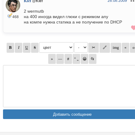
26.08.2009
Klef
@Klef
2 wermutb
на 400 иногда видел глюки с режимом any
468
на компе нужна статика а не получение по DHCP