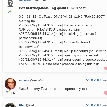
Вот выкладываю Log файл SHOUTcast
5
3:54:31> [SHOUTcast] DNAS/win32 v1.9.8 (Feb 28 2007)
starting up...
<08/22/09@13:54:31> [main] loaded config from
C:\Program Files\SHOUTcast\sc_serv.ini
<08/22/09@13:54:31> [main] initializing (usermax:3
portbase:8000)...
<08/22/09@13:54:31> [main] No ban file found
(sc_serv.ban)
<08/22/09@13:54:31> [main] No rip file found (sc_serv.rip
<08/22/09@13:54:31> [main] opening source socket
<08/22/09@13:54:31> [main] error opening source socket
FATAL ERROR! Some other process is using this port!
22.08.2009
retro4u
@retro4u
Читайте тему.Там про это говорилось уже-)
366
22.08.2009
Klef
@Klef