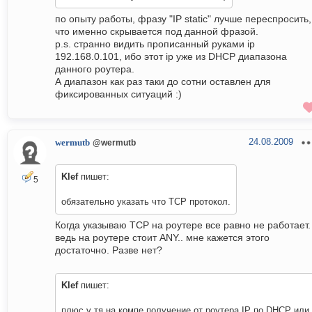
по опыту работы, фразу "IP static" лучше переспросить,
что именно скрывается под данной фразой.
p.s. странно видить прописанный руками ip
192.168.0.101, ибо этот ip уже из DHCP диапазона
данного роутера.
А диапазон как раз таки до сотни оставлен для
фиксированных ситуаций :)
24.08.2009
wermutb
@wermutb
Klef
пишет:
5
обязательно указать что TCP протокол.
Когда указываю TCP на роутере все равно не работает.
ведь на роутере стоит ANY.. мне кажется этого
достаточно. Разве нет?
Klef
пишет:
плюс у тя на компе получение от роутера IP по DHCP или