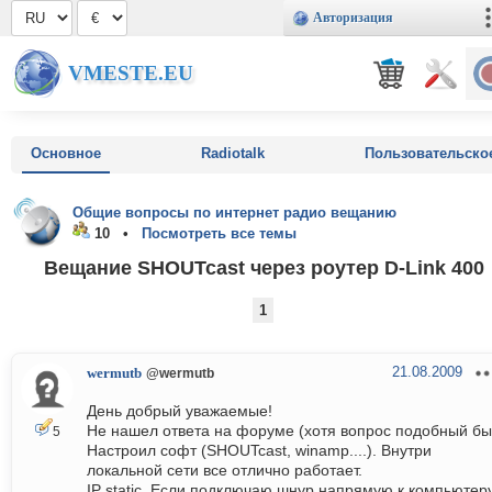
Авторизация
VMESTE.EU
Основное
Radiotalk
Пользовательско
Общие вопросы по интернет радио вещанию
10 •
Посмотреть все темы
Вещание SHOUTcast через роутер D-Link 400
1
21.08.2009
wermutb
@wermutb
День добрый уважаемые!
Не нашел ответа на форуме (хотя вопрос подобный бы
5
Настроил софт (SHOUTcast, winamp....). Внутри
локальной сети все отлично работает.
IP static. Если подключаю шнур напрямую к компьютер