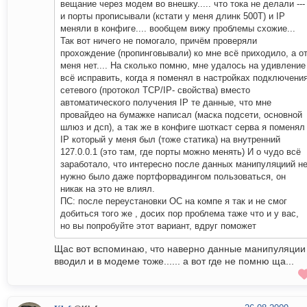
вещание через модем во внешку..... что тока не делали ---
и порты прописывали (кстати у меня длинк 500Т) и IP
меняли в конфиге.... вообщем вижу проблемы схожие...
Так вот ничего не помогало, причём проверяли
прохождение (пропинговывали) ко мне всё приходило, а о
меня нет.... На сколько помню, мне удалось на удивление
всё исправить, когда я поменял в настройках подключени
сетевого (протокол TCP/IP- свойства) вместо
автоматического получения IP те данные, что мне
провайдео на бумажке написал (маска подсети, основной
шлюз и дсп), а так же в конфиге шоткаст серва я поменял
IP который у меня был (тоже статика) на внутренний
127.0.0.1 (это там, где порты можно менять) И о чудо всё
заработало, что интересно после данных манипуляциий н
нужно было даже портфорвадингом пользоваться, он
никак на это не влиял.
ПС: после переустановки ОС на компе я так и не смог
добиться того же , досих пор проблема таже что и у вас,
но вы попробуйте этот вариант, вдруг поможет
Щас вот вспоминаю, что наверно данные манипуляции
вводил и в модеме тоже...... а вот где не помню ща...