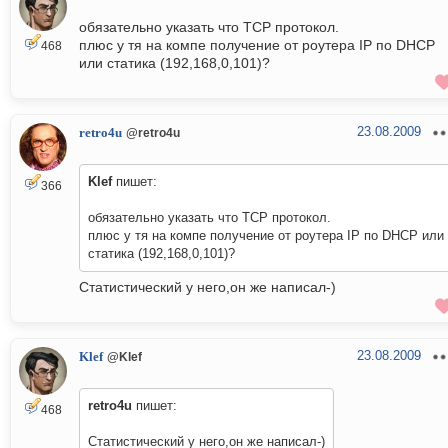
обязательно указать что TCP протокол.
плюс у тя на компе получение от роутера IP по DHCP
468
или статика (192,168,0,101)?
23.08.2009
retro4u
@retro4u
Klef
пишет:
366
обязательно указать что TCP протокол.
плюс у тя на компе получение от роутера IP по DHCP или
статика (192,168,0,101)?
Статистический у него,он же написал-)
23.08.2009
Klef
@Klef
retro4u
пишет:
468
Статистический у него,он же написал-)