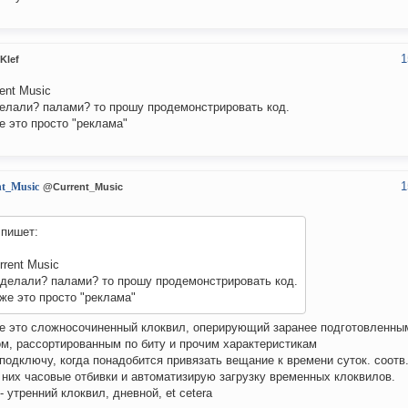
1
Klef
rent Music
елали? палами? то прошу продемонстрировать код.
е это просто "реклама"
1
nt_Music
@Current_Music
пишет:
rrent Music
 делали? палами? то прошу продемонстрировать код.
же это просто "реклама"
е это сложносочиненный клоквил, оперирующий заранее подготовленны
м, рассортированным по биту и прочим характеристикам
подключу, когда понадобится привязать вещание к времени суток. соотв
 них часовые отбивки и автоматизирую загрузку временных клоквилов.
- утренний клоквил, дневной, et cetera