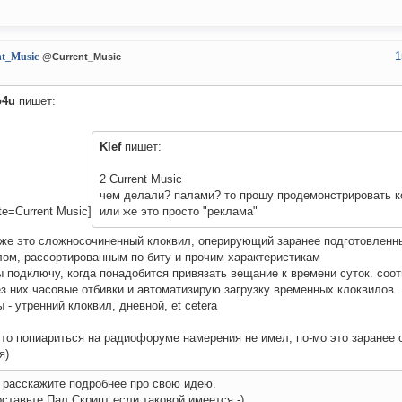
1
nt_Music
@Current_Music
o4u
пишет:
Klef
пишет:
2 Current Music
чем делали? палами? то прошу продемонстрировать к
te=Current Music]
или же это просто "реклама"
 же это сложносочиненный клоквил, оперирующий заранее подготовлен
ом, рассортированным по биту и прочим характеристикам
 подключу, когда понадобится привязать вещание к времени суток. соо
з них часовые отбивки и автоматизирую загрузку временных клоквилов.
 - утренний клоквил, дневной, et cetera
то попиариться на радиофоруме намерения не имел, по-мо это заранее 
я)
 расскажите подробнее про свою идею.
ставьте Пал Скрипт если таковой имеется.-)