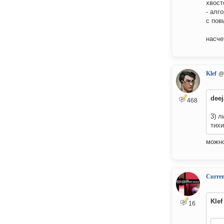
хвост
- алг
с пов
насче
Klef
@
deej
468
3) 
тихи
можно
Curre
Klef
16