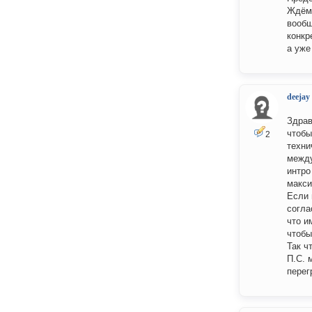
Ждём.
вообщ
конкр
а уже
deejay
Здрав
чтобы
2
техни
между
интро
макси
Если 
согла
что и
чтобы
Так ч
П.С. 
перег