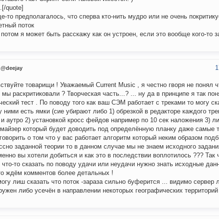
[/quote]
е-то предполагалось, что сперва кто-нить мудро или не очень покритик
етный поток
 потом я может быть расскажу как он устроен, если это вообще кого-то 
1
@deejay
ствуйте товарищи ! Уважаемый Current Music , я честно гворя не понял 
 мы раскритиковали ? Творческая часть...? ... ну да в принципе я так пон
ческий тест . По поводу того как ваш СЭМ работает с треками то могу ск
 ними есть ямки (сие убирают либо 1) обрезкой в редакторе каждого тре
 и аутро 2) установкой кросс фейдов например по 10 сек наложения 3) л
майзер который будет доводить под определённую планку даже самые т
говорить о том что у вас работает алгоритм который неким образом подб
ссно заданной теории то в данном случае мы не знаем исходного задани
менно вы хотели добиться и как это в последствии воплотилось ??? Так 
 что-то сказать по поводу удачи или неудачи нужно знать исходные данн
то ждём комментов более детальных !
могу лиш сказать что поток -зараза сильно буферится ... видимо сервер 
ружен либо усечён в направлении некоторых географических территорий