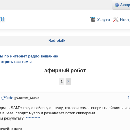
Автор
EU
Услуги
Инст
Radiotalk
ы по интернет радио вещанию
отреть все темы
эфирный робот
1
2
1
nt_Music
@Current_Music
дил в SAM'е такую забавную штуку, которая сама генерит плейлисты исх
в в базе, сводит музло и разбавляет поток свиперами.
ам результат?:
**********
тикуйте плиз