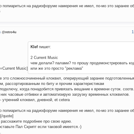
о попиариться на радиофоруме намерения не имел, по-мо это заранее о
)
1
u
@retro4u
Klef
пишет:
2 Current Music
чем делали? палами? то прошу продемонстрировать ко
e=Current Music]
или же это просто "реклама"
е это сложносочиненный клоквил, оперирующий заранее подготовленны
м, рассортированным по биту и прочим характеристикам
подключу, когда понадобится привязать вещание к времени суток. соотв
 них часовые отбивки и автоматизирую загрузку временных клоквилов.
- утренний клоквил, дневной, et cetera
о попиариться на радиофоруме намерения не имел, по-мо это заранее о
[/quote]
 расскажите подробнее про свою идею.
ставьте Пал Скрипт если таковой имеется.-)
.