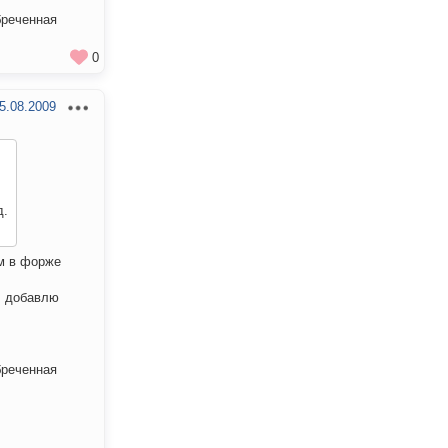
бреченная
0
5.08.2009
д.
м в форже
. добавлю
бреченная