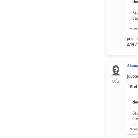
de
3)
са
можн
речь 
для л
Alexma
[quot
4
Klef
de
3)
са
можн