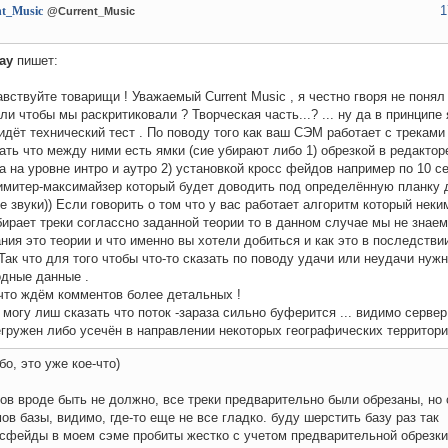
1
nt_Music
@Current_Music
ay
пишет:
вствуйте товарищи ! Уважаемый Current Music , я честно гворя не понял
ли чтобы мы раскритиковали ? Творческая часть...? ... ну да в принципе 
идёт технический тест . По поводу того как ваш СЭМ работает с треками
ать что между ними есть ямки (сие убирают либо 1) обрезкой в редактор
а на уровне интро и аутро 2) установкой кросс фейдов например по 10 с
лимитер-максимайзер который будет доводить под определённую планку
е звуки)) Если говорить о том что у вас работает алгоритм который нек
ирает треки соглассно заданной теории то в данном случае мы не знае
ния это теории и что именно вы хотели добиться и как это в последств
Так что для того чтобы что-то сказать по поводу удачи или неудачи нужн
одные данные .
что ждём комментов более детальных !
 могу лиш сказать что поток -зараза сильно буферится ... видимо сервер
гружен либо усечён в направлении некоторых географических территор
бо, это уже кое-что)
ков вроде быть не должно, все треки предварительно были обрезаны, но 
ов базы, видимо, где-то еще не все гладко. буду шерстить базу раз так
ссфейды в моем сэме пробиты жестко с учетом предварительной обрезки