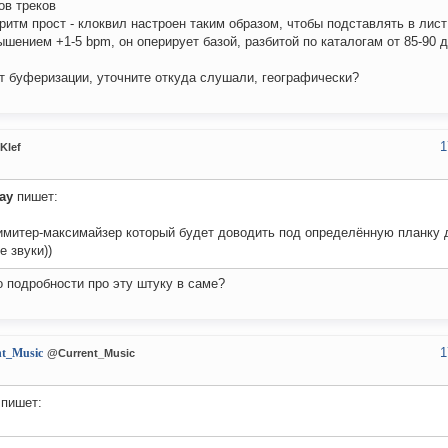
ов треков
оритм прост - клоквил настроен таким образом, чтобы подставлять в лист
ышением +1-5 bpm, он оперирует базой, разбитой по каталогам от 85-90 
т буферизации, уточните откуда слушали, географически?
1
Klef
ay
пишет:
лимитер-максимайзер который будет доводить под определённую планку
е звуки))
 подробности про эту штуку в саме?
1
nt_Music
@Current_Music
пишет: