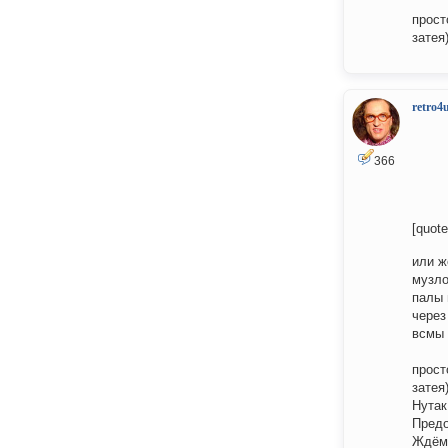
прост
затея
retro4
366
[quot
или ж
музло
палы 
через
всмы 
прост
затея)
Нутак
Предо
Ждём