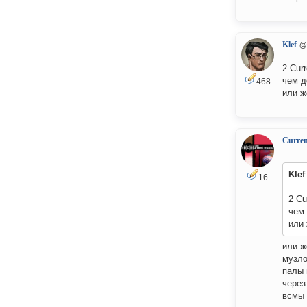
Klef
@
2 Cur
чем д
468
или ж
Curre
Klef
16
2 Cu
чем
или 
или ж
музло
палы 
через
всмы 