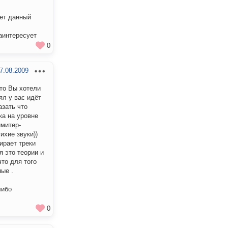
ует данный
заинтересует
0
7.08.2009
что Вы хотели
ял у вас идёт
азать что
ка на уровне
имитер-
ихие звуки))
ирает треки
я это теории и
что для того
ые .
либо
0