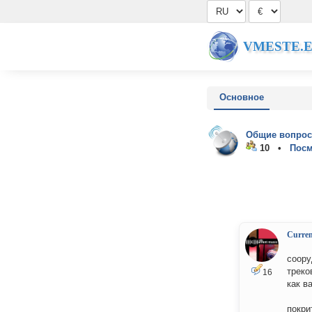
VMESTE.
Основное
Общие вопрос
10 •
Посм
Curre
соору
треко
16
как в
покри