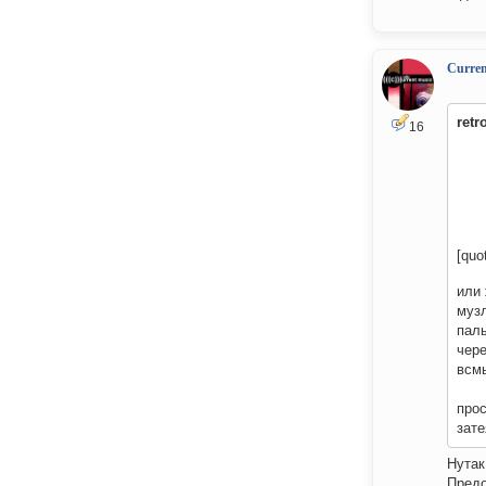
Curre
retr
16
[quo
или
музл
палы
чере
всмы
прос
зате
Нутак
Предо