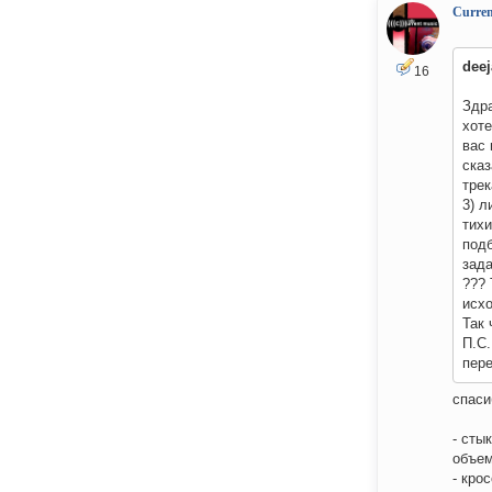
Curre
deej
16
Здра
хоте
вас 
сказ
трек
3) 
тихи
подб
зада
??? 
исх
Так 
П.С.
пере
спаси
- сты
объем
- кро