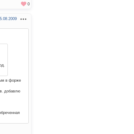
0
5.08.2009
од.
ным в форже
тв. добавлю
обреченная