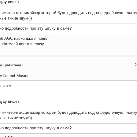
ejay
пишет:
 лимитер-максимайзер который будет доводить под определённую планк
мые тихие звуки))
о подробности про эту штуку в саме?
об AGC насколько я понял
юбителей всего и сразу
2
zi
@Alexmazi
e=Current Music]
пишет:
ejay
пишет:
 лимитер-максимайзер который будет доводить под определённую планк
мые тихие звуки))
о подробности про эту штуку в саме?