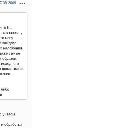
7.08.2009
 что Вы
я так понял у
 то могу
е каждого
ек наложения
 даже самые
им образом
м исходного
ии воплотилось
о знать
 либо
ий
с учетом
 и обработки