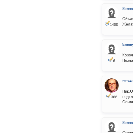
Pheor
Объяс
Желат
1400
kommy
Короч
Незна
6
retro4
Ник.О
подкл
366
Обычн
Pheor
Стави