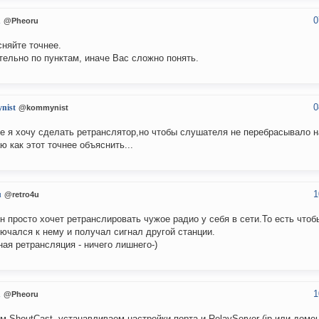
0
u
@Pheoru
няйте точнее.
ельно по пунктам, иначе Вас сложно понять.
0
nist
@kommynist
е я хочу сделать ретранслятор,но чтобы слушателя не перебрасывало н
ю как этот точнее объяснить...
1
u
@retro4u
н просто хочет ретранслировать чужое радио у себя в сети.То есть что
ючался к нему и получал сигнал другой станции.
ая ретрансляция - ничего лишнего-)
1
u
@Pheoru
м ShoutCast, устанавливаем настройки порта и RelayServer (ip или домен