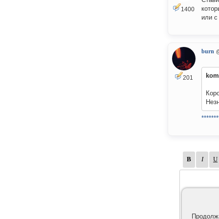
котор
1400
или с
burn
kom
201
Коро
Незн
*******
Продолжа