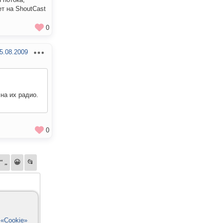
ет на ShoutCast
0
5.08.2009
на их радио.
0
в
«Cookie»