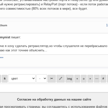
ый нужно ретранслировать) и RelayPort (порт потока) - если поток работа
 его совместимостью (80% всех потоков в мире), все будет.
1
@burn
mynist
пишет:
че я хочу сделать ретранслятор,но чтобы слушателя не перебрасывало 
аю как этот точнее объяснить...
***
Согласие на обработку данных на нашем сайте
я просматривать страницу, вы соглашаетесь с использованием файло