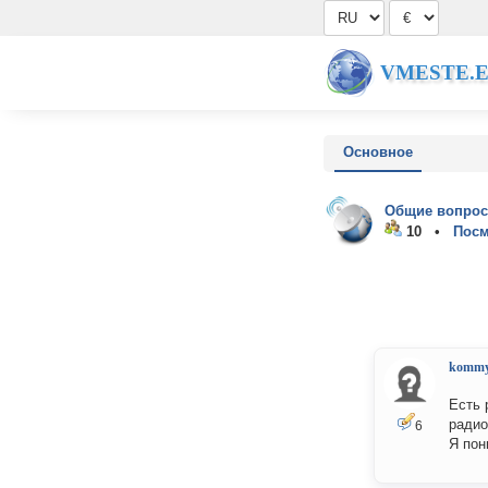
VMESTE.
Основное
Общие вопрос
10 •
Посм
kommy
Есть 
радио
6
Я пон