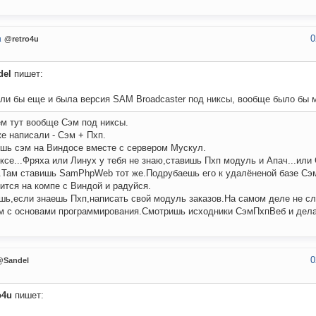
0
u
@retro4u
del
пишет:
ли бы еще и была версия SAM Broadcaster под никсы, вообще было бы м
м тут вообще Сэм под никсы.
е написали - Сэм + Пхп.
шь сэм на Виндосе вместе с сервером Мускул.
ксе...Фряха или Линух у тебя не знаю,ставишь Пхп модуль и Апач...или 
..Там ставишь SamPhpWeb тот же.Подрубаешь его к удалёненой базе Сэ
ится на компе с Виндой и радуйся.
ь,если знаешь Пхп,написать свой модуль заказов.На самом деле не с
м с основами программирования.Смотришь исходники СэмПхпВеб и дела
0
@Sandel
o4u
пишет: