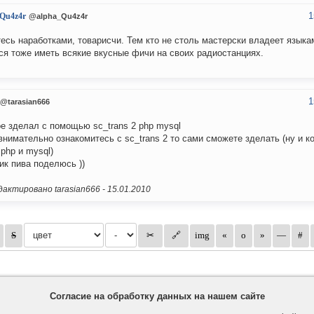
1
_Qu4z4r
@alpha_Qu4z4r
есь наработками, товарисчи. Тем кто не столь мастерски владеет языка
ся тоже иметь всякие вкусные фичи на своих радиостанциях.
1
@tarasian666
ое зделал с помощью sc_trans 2 php mysql
внимательно ознакомитесь с sc_trans 2 то сами сможете зделать (ну и к
 php и mysql)
ик пива поделюсь ))
актировано tarasian666 -
15.01.2010
Согласие на обработку данных на нашем сайте