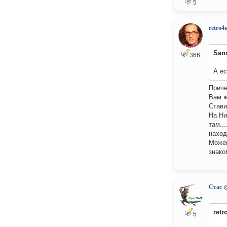
5
retro4
San
366
А ес
Приче
Вам ж
Стави
На Ни
там..
наход
Можеш
знако
Стас
retr
5