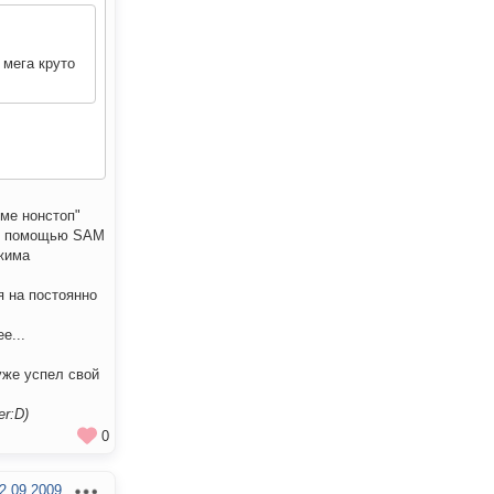
 мега круто
име нонстоп"
р с помощью SAM
ежима
я на постоянно
е...
уже успел свой
r:D)
0
2.09.2009