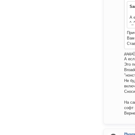
Sa
А 
^_
При
Вам 
Ста
дада)
А есл
Это п
Broad
"нонс
Не бу
включ
Сноси
На са
софт 
Верне
Pheor