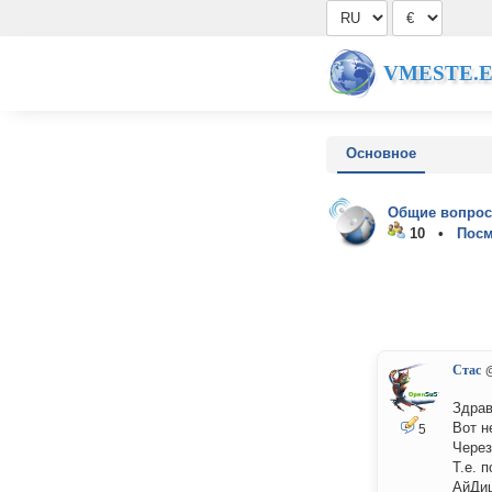
VMESTE.
Основное
Общие вопрос
10 •
Посм
Стас
Здрав
Вот н
5
Через
Т.е. 
АйДиш