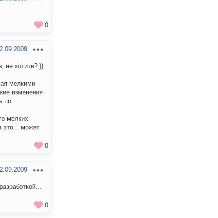
0
2.09.2009
 не хотите? ))
вая мелкими
лкие изменения
ь по
го мелких
а это... может
0
2.09.2009
разработкой...
0