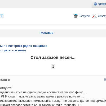
Автор
EU
Услуги
Инст
Radiotalk
ы по интернет радио вещанию
отреть все темы
Стол заказов песен...
1
0
@Sandel
ствуйте!
едавно заметил на одном радио хостинге отличную фичу....
 PHP скрипт можно заказывать треки в режиме нон-стоп...
пользователь выбирает композицию, тыцнул по ссылке, далее информация
ником отправляется в бд, в табличку radio_requests_1 ...