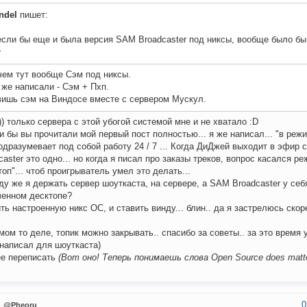
ndel
пишет:
если бы еще и была версия SAM Broadcaster под никсы, вообще было бы
^
чем тут вообще Сэм под никсы.
же написали - Сэм + Пхп.
вишь сэм на Виндосе вместе с сервером Мускул.
)) только сервера с этой убогой системой мне и не хватало :D
и бы вы прочитали мой первый пост полностью... я же написал... "в реж
одразумевает под собой работу 24 / 7 ... Когда ДиДжей выходит в эфи
caster это одно... но когда я писал про заказы треков, вопрос касался р
топ"... чтоб проигрыватель умел это делать...
ду же я держать сервер шоуткаста, на сервере, а SAM Broadcaster у себ
енном десктопе?
ть настроенную никс ОС, и ставить винду... блин.. да я застрелюсь скоре
мом то деле, топик можно закрывать.. спасибо за советы.. за это время 
написал для шоуткаста)
е переписать
(Вот оно! Теперь понимаешь слова Open Source does matte
0
u
@Pheoru