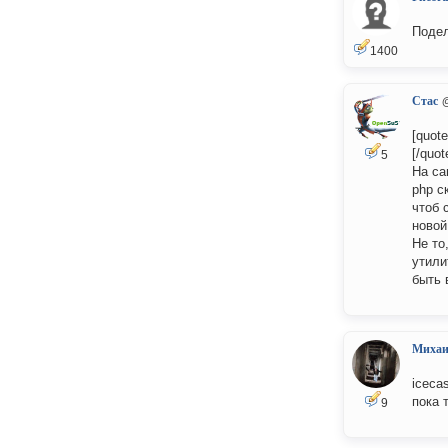
Подел
1400
Стас
[quot
[/quot
5
На са
php с
чтоб 
новой
Не то
утили
быть 
Миха
iceca
пока 
9