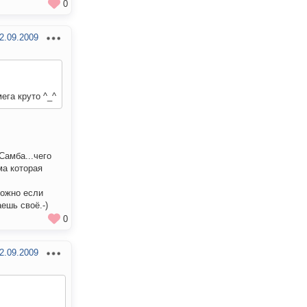
0
2.09.2009
ега круто ^_^
Самба...чего
ма которая
ложно если
ешь своё.-)
0
2.09.2009