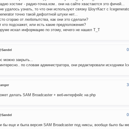
адио хостинг - радио-точка.ком.. они на сайте хвастаются это фичей...
не удалось узнать, то что они используют связку ШоутКаст с Icegenerator
generator точно такой дефолтной штуки нет...
сто сгораю от любопытства, как они это сделали?
 кто подскажет, или есть какие предположения?
руме искал информацию по этому, нечего не нашел Т_Т
0
@Sandel
с можно закрыть...
интересно.. по словам администратора, они редактировали исходники Iceg
3
anger
ожет делать SAM Broadcaster + веб-интерфейс на php
0
@Sandel
и бы еще и была версия SAM Broadcaster под никсы, вообще было бы ме