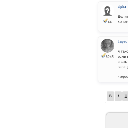
alpha
Делит
хочет
44
Тарас
я так
если 
6245
знать
за ящ
Отред