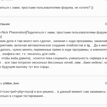
иться с нами, простыми пользователями форума, не хотите? ))
0
@Sandel
e=Nick Pheomotion]Поделиться с нами, простыми пользователями форума,
e]
мом деле я там много чего сделал...начиная с кода программы, заканчи
криптами, включая автоматическое создание плейлистов в бд... Да и ме
сделать, нужно менять переменные прямо в коде программы, и компилит
...конфига нет, т.к. писалось для себя...
, чтобы жаба давила)...хочется пока сохранить уникальность сервера и е
т... все таки потратил несколько бессонных ночей,
хмм...даже недель!
, н
в будущем выложу тут все сорцы...
0
ил
@Mikle_Solo
st+ices+perl+php+mysql и все решено... в данный момент сам занимаюсь 
только в стадии тестирования...