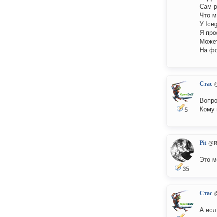
Сам р
Что м
У Ice
Я про
Может
На фо
Стас
Вопро
Кому 
5
Pit
@R
Это м
35
Стас
А есл