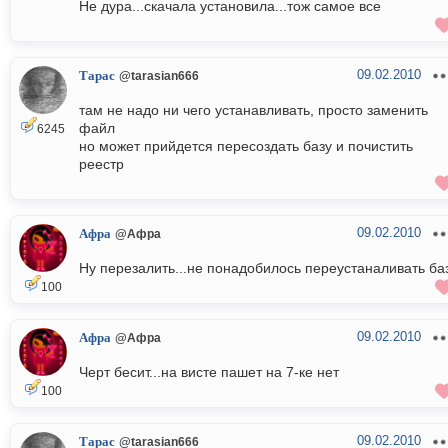
Не дура...скачала установила...тож самое все
09.02.2010
Тарас
@tarasian666
там не надо ни чего устанавливать, просто заменить
файл
6245
но может прийдется пересоздать базу и почистить
реестр
09.02.2010
Афра
@Афра
Ну перезалить...не понадобилось переустаналивать ба
100
09.02.2010
Афра
@Афра
Черт бесит...на висте пашет на 7-ке нет
100
09.02.2010
Тарас
@tarasian666