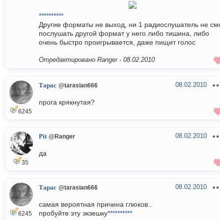
**********
Другие форматы не выход, ни 1 радиослушатель не см
послушать другой формат у него либо тишина, либо
очень быстро проигрывается, даже пищит голос
Отредактировано Ranger -
08.02.2010
08.02.2010
Тарас
@tarasian666
прога крякнутая?
6245
08.02.2010
Pit
@Ranger
да
35
08.02.2010
Тарас
@tarasian666
самая вероятная причина глюков..
пробуйте эту экзешку
**********
6245