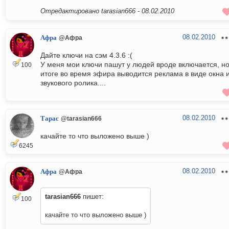
Отредактировано tarasian666 -
08.02.2010
08.02.2010
Афра
@Афра
Дайте ключи на сэм 4.3.6 :(
У меня мои ключи пашут у людей вроде включается, но
100
итоге во время эфира выводится реклама в виде окна 
звукового ролика....
08.02.2010
Тарас
@tarasian666
качайте то что выложено выше )
6245
08.02.2010
Афра
@Афра
tarasian666
пишет:
100
качайте то что выложено выше )