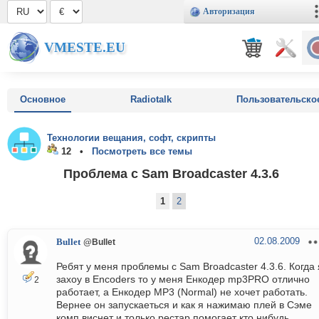
Авторизация
VMESTE.EU
Основное
Radiotalk
Пользовательско
Технологии вещания, софт, скрипты
12 •
Посмотреть все темы
Проблема с Sam Broadcaster 4.3.6
1
2
02.08.2009
Bullet
@Bullet
Ребят у меня проблемы c Sam Broadcaster 4.3.6. Когда 
захоу в Encoders то у меня Енкодер mp3PRO отлично
2
работает, а Енкодер MP3 (Normal) не хочет работать.
Вернее он запускаеться и как я нажимаю плей в Сэме
комп виснет и только рестар помогает кто нибудь