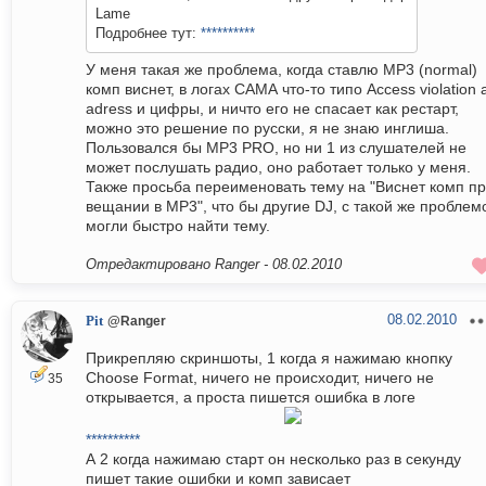
Lame
Подробнее тут:
**********
У меня такая же проблема, когда ставлю MP3 (normal)
комп виснет, в логах САМА что-то типо Access violation 
adress и цифры, и ничто его не спасает как рестарт,
можно это решение по русски, я не знаю инглиша.
Пользовался бы MP3 PRO, но ни 1 из слушателей не
может послушать радио, оно работает только у меня.
Также просьба переименовать тему на "Виснет комп п
вещании в MP3", что бы другие DJ, с такой же проблем
могли быстро найти тему.
Отредактировано Ranger -
08.02.2010
08.02.2010
Pit
@Ranger
Прикрепляю скриншоты, 1 когда я нажимаю кнопку
Choose Format, ничего не происходит, ничего не
35
открывается, а проста пишется ошибка в логе
**********
А 2 когда нажимаю старт он несколько раз в секунду
пишет такие ошибки и комп зависает