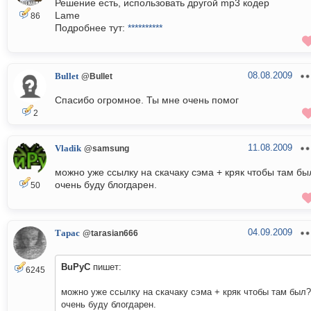
Решение есть, использовать другой mp3 кодер
Lame
86
Подробнее тут:
**********
08.08.2009
Bullet
@Bullet
Спасибо огромное. Ты мне очень помог
2
11.08.2009
Vladik
@samsung
можно уже ссылку на скачаку сэма + кряк чтобы там бы
очень буду блогдарен.
50
04.09.2009
Тарас
@tarasian666
BuPyC
пишет:
6245
можно уже ссылку на скачаку сэма + кряк чтобы там был?
очень буду блогдарен.