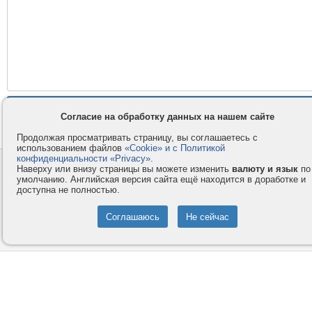
Согласие на обработку данных на нашем сайте
Продолжая просматривать страницу, вы соглашаетесь с
использованием файлов
«Cookie» и с Политикой
конфиденциальности «Privacy»
.
Контакты
Privacy и Cookie
Наверху или внизу страницы вы можете изменить
валюту и язык
по
умолчанию. Английская версия сайта ещё находится в доработке и
Компания
Правила и условия
доступна не полностью.
Услуги
Помощь
Как оплатить
Форумы
© 2008-2026
VMESTE.EU
- Все права защищены.