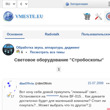
Авторизация
VMESTE.EU
Основное
Radiotalk
Пользовательско
Обработка звука, аппаратура, диджеинг
6 •
Посмотреть все темы
Световое оборудование "Стробоскопы"
1
15.07.2009
dimONvin
@dimONvin
Вот хочу себе домой прикупить "ломаный" свет...
Остановился на
**********
Acme BF-015... Как думаете
17
достаточно будет для маленькой комнатки? Стоит ли
покупать?...Может выбрать что-то другое?:))