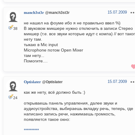
15.07.2009
manch3st3r
@manch3st3r
не нашел на фоуме ибо я не правильно ввел %)
В звуковом микшере нужно отключить в записи Стерео
38
микшер (т.е. все звуки которые идут с компа) // вот тако
нету там.
тыкаю в Mic input
Microphone потом Open Mixer
там нету...
Помогите....
15.07.2009
Optislater
@Optislater
как же нету, всё должно быть :)
24
открываешь панель управления, далее звуки и
аудиоустройства, выбираешь вкладку речь, теперь, где
написано запись речи, нажимаешь громкость,
появляется такое окно:
**********