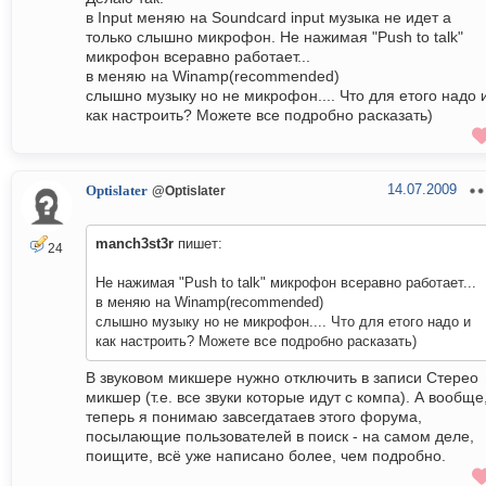
в Input меняю на Soundcard input музыка не идет а
только слышно микрофон. Не нажимая "Push to talk"
микрофон всеравно работает...
в меняю на Winamp(recommended)
слышно музыку но не микрофон.... Что для етого надо 
как настроить? Можете все подробно расказать)
14.07.2009
Optislater
@Optislater
manch3st3r
пишет:
24
Не нажимая "Push to talk" микрофон всеравно работает...
в меняю на Winamp(recommended)
слышно музыку но не микрофон.... Что для етого надо и
как настроить? Можете все подробно расказать)
В звуковом микшере нужно отключить в записи Стерео
микшер (т.е. все звуки которые идут с компа). А вообще
теперь я понимаю завсегдатаев этого форума,
посылающие пользователей в поиск - на самом деле,
поищите, всё уже написано более, чем подробно.