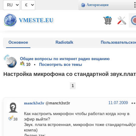
Авторизация
VMESTE.EU
Основное
Radiotalk
Пользовательско
Общие вопросы по интернет радио вещанию
10 •
Посмотреть все темы
Настройка микрофона со стандартной звук.пла
1
11.07.2009
manch3st3r
@manch3st3r
Как настроить микрофон чтобы работал когда хочу в
эфир выйти?
38
Звук. плата встроенная, микрофон тоже стандартный(о
компа)
Делаю так: