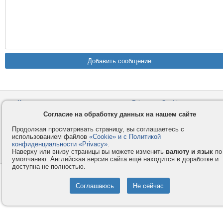
Контакты
Privacy и Cookie
Компания
Правила и условия
Согласие на обработку данных на нашем сайте
Услуги
Помощь
Продолжая просматривать страницу, вы соглашаетесь с
использованием файлов
«Cookie» и с Политикой
Как оплатить
Форумы
конфиденциальности «Privacy»
.
Наверху или внизу страницы вы можете изменить
валюту и язык
по
© 2008-2026
VMESTE.EU
- Все права защищены.
умолчанию. Английская версия сайта ещё находится в доработке и
доступна не полностью.