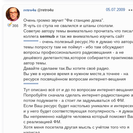
05.07.2009
retro4u
@retro4u
Очень громко звучит "Фм станцию дома".
Я чуть со стула не свалился и штаны сползли.
366
Советую автору темы внимательно прочитать что писа
коллега
sermub
и так же внимательно изучить сайт
**********
- очень полезный ресурс.Но я думаю что автор
темы попросту там не поймут - ибо там обсуждают
вопросы профессионального радиовещания - а не
дешёвого дилетантства,которое собирается практикова
автор темы.
Давайте сделаем так.Вы хотите своё радио.
Вы уже в нужное время в нужном месте,а точнее - на
ресурсе посвящённом вопросам интернет-вещания
**********
Тут описано всё от и до по вопросам интернет-вещания
Попробуйте сначала сделать интернет-радиостанцию 
потом подумаете - а стоит ли задумываться об ФМ.
Если Ваш ресурс будет настолько уникален и интересе
и у него будет соответствующая популярность - я дум
Вы непременно найдёте человека который поможет В
с реализацией ФМ.
Хотя меня посетила другая мысль с учётом того что я
написал.