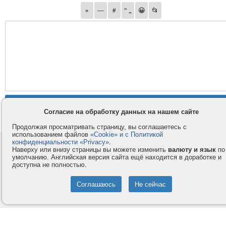
Согласие на обработку данных на нашем сайте
Продолжая просматривать страницу, вы соглашаетесь с
использованием файлов
«Cookie» и с Политикой
конфиденциальности «Privacy»
.
Контакты
Privacy и Cookie
Наверху или внизу страницы вы можете изменить
валюту и язык
по
Компания
Правила и условия
умолчанию. Английская версия сайта ещё находится в доработке и
доступна не полностью.
Услуги
Помощь
Как оплатить
Форумы
© 2008-2026
VMESTE.EU
- Все права защищены.