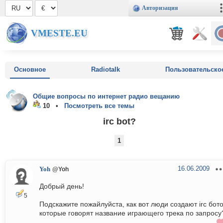
Авторизация
VMESTE.EU
Основное
Radiotalk
Пользовательско
Общие вопросы по интернет радио вещанию
10 •
Посмотреть все темы
irc bot?
1
16.06.2009
Yoh
@Yoh
Добрый день!
5
Подскажите пожайлуйста, как вот люди создают irc бот
которые говорят название играющего трека по запросу