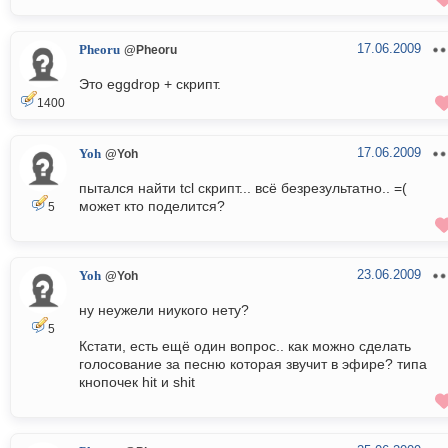
17.06.2009
Pheoru
@Pheoru
Это eggdrop + скрипт.
1400
17.06.2009
Yoh
@Yoh
пытался найти tcl скрипт... всё безрезультатно.. =(
может кто поделится?
5
23.06.2009
Yoh
@Yoh
ну неужели ниукого нету?
5
Кстати, есть ещё один вопрос.. как можно сделать
голосование за песню которая звучит в эфире? типа
кнопочек hit и shit