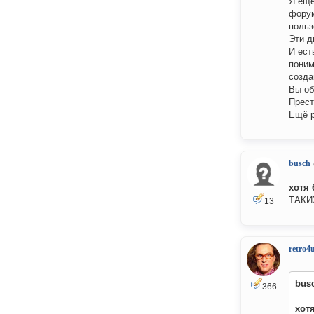
Я ещё
форум
польз
Эти д
И ест
поним
созда
Вы о
Прест
Ещё р
busch
хотя
ТАКИ
13
retro4
bus
366
хот