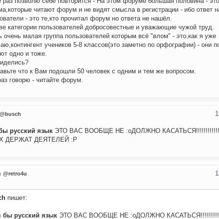
 раз позволю себе повторится - На этом форуме большая половина - это
а,которые читают форум и не видят смысла в регистрации - ибо ответ н
ователи - это те,кто прочитал форум но ответа не нашёл.
ве категории пользователей добросовестные и уважающие чужой труд.
ь очень малая группа пользователей которым всё "влом" - это,как я уже
аю,контингент учеников 5-8 классов(это заметно по орфографии) - они п
ют одно и тоже.
биделись?
авьте что к Вам подошли 50 человек с одним и тем же вопросом.
аз говорю - читайте форум.
1
@busch
 бы русский язык
ЭТО ВАС ВООБЩЕ НЕ :oДОЛЖНО КАСАТЬСЯ!!!!!!!!!!!
Х ДЕРЖАТ ДЕЯТЕЛЕЙ :P
1
u
@retro4u
ch
пишет:
я бы русский язык
ЭТО ВАС ВООБЩЕ НЕ :oДОЛЖНО КАСАТЬСЯ!!!!!!!!!!