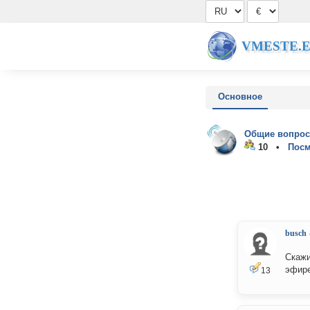
VMESTE.
Основное
Общие вопрос
10 •
Посм
busch
Скажи
эфире
13