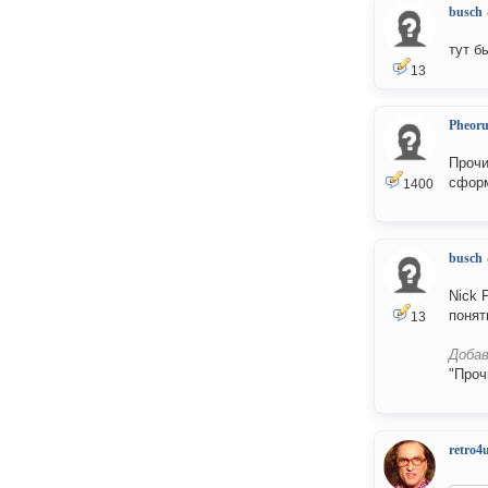
busch
тут б
13
Pheor
Прочи
сформ
1400
busch
Nick 
понять 
13
Добав
"Проч
retro4