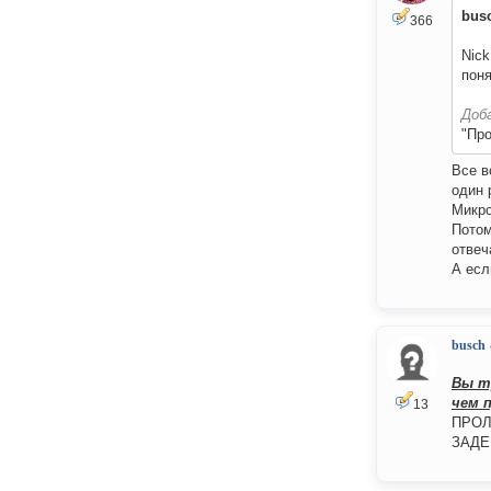
bus
366
Nick
понят
Доб
"Про
Все в
один 
Микро
Потом
отвеч
А есл
busch
Вы т
чем 
13
ПРОЛ
ЗАДЕР