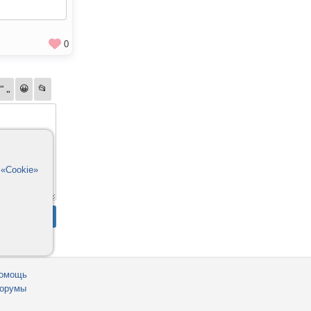
0
в
«Cookie»
омощь
орумы