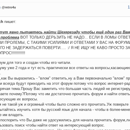
1
u
@retro4u
ch
пишет:
тут явно пытаетесь найти Шехерезаду чтобы ещё один раз Вам
 проблема
ВОТ ТОЛЬКО ДЕРЬЗИТЬ НЕ НАДО... ЕСЛИ В ЛОМЫ ОТВЕ
И ПРОЛЕМЫ, С ТАКИМИ УСИЛИЯМИ И ОТВЕТАМИ У ВАС НА ФОРУМ
ГО НЕ ЗАДЕРЖАТЬСЯ ПОВЕРТИ..... :/ Я НЕ ИЩУ НЕ КАВО ПРОСТО З
РОС!!!!!!!!!!!!
рум для того и создан чтобы его читали.
уму уже 2 года и тут есть практически все ответы на вопросы,касающие
.
,как Вы выразились - "влом" ответить,ну а Вам первоначально "влом" пр
и всегда будут приходить на этот форум потому что вопрос интернет-ра
орячая тема.Прошу Вас заметить что большая часть людей не регистрир
наете почему?Потому что им достаточно прочитать форум и найти ответ
есующие их вопросы.
 не такой уж и огромный чтобы было сложно его прочитать.Уж поверьте 
ытайтесь изучить хотя бы русский язык для начала - чтобы в более-мен
 им владеть.
 поспорить что Вы даже не удосужились для начала прочитать форум,л
ьзовать поиск чтобы найти ответ на интересующий вопрос.