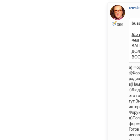
retro4
bus
366
Вы 
чем
ВАШ
ДОЛ
ВООП
а) Фо
б)Фор
радио
в)Нам
г)Люд
это г
тут.З
интер
Форум
д)Поп
форме
Готов
испол