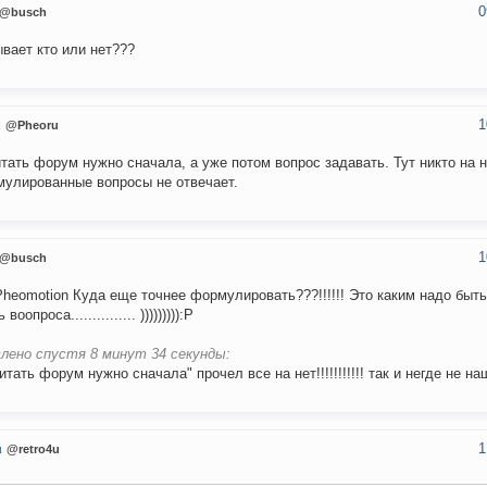
0
@busch
ывает кто или нет???
1
u
@Pheoru
тать форум нужно сначала, а уже потом вопрос задавать. Тут никто на 
улированные вопросы не отвечает.
1
@busch
Pheomotion Куда еще точнее формулировать???!!!!!! Это каким надо быть
воопроса............... ))))))))):P
лено спустя 8 минут 34 секунды:
итать форум нужно сначала" прочел все на нет!!!!!!!!!!! так и негде не н
1
u
@retro4u