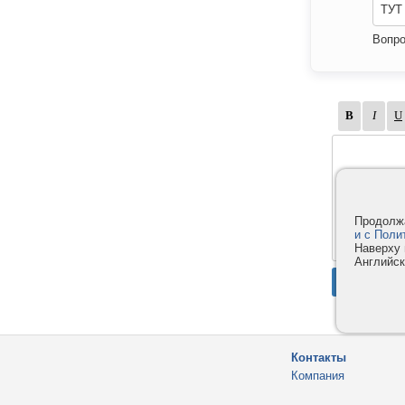
ТУТ
Вопро
Продолжа
и с Поли
Наверху 
Английск
Контакты
Компания