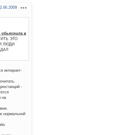
2.06.2009
 обьяснила в
ТИТЬ ЭТО
И ЛЮДИ
АДАЛ
ся интернет-
очитать.
диостанций -
уется
ы на
мне.
ее нормальной
ибо