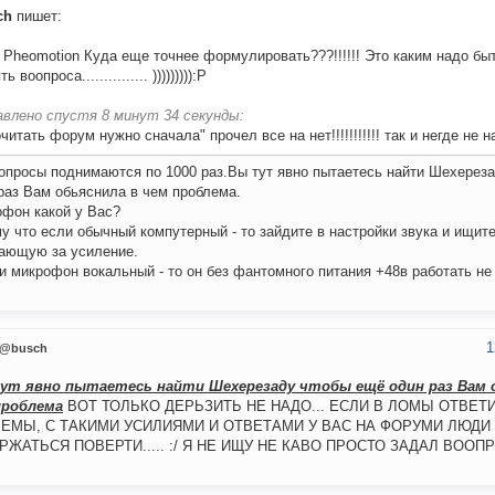
ch
пишет:
 Pheomotion Куда еще точнее формулировать???!!!!!! Это каким надо быт
ь воопроса............... ))))))))):P
авлено спустя 8 минут 34 секунды:
читать форум нужно сначала" прочел все на нет!!!!!!!!!!! так и негде не 
опросы поднимаются по 1000 раз.Вы тут явно пытаетесь найти Шехерез
раз Вам обьяснила в чем проблема.
фон какой у Вас?
у что если обычный компутерный - то зайдите в настройки звука и ищите
ающую за усиление.
и микрофон вокальный - то он без фантомного питания +48в работать не 
1
@busch
ут явно пытаетесь найти Шехерезаду чтобы ещё один раз Вам 
проблема
ВОТ ТОЛЬКО ДЕРЬЗИТЬ НЕ НАДО... ЕСЛИ В ЛОМЫ ОТВЕТ
ЕМЫ, С ТАКИМИ УСИЛИЯМИ И ОТВЕТАМИ У ВАС НА ФОРУМИ ЛЮДИ
ЖАТЬСЯ ПОВЕРТИ..... :/ Я НЕ ИЩУ НЕ КАВО ПРОСТО ЗАДАЛ ВООПРОС!!