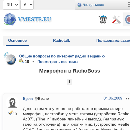
Авторизация
VMESTE.EU
Основное
Radiotalk
Пользовательско
Общие вопросы по интернет радио вещанию
10 •
Посмотреть все темы
Микрофон в RadioBoss
1
04.06.2009
Брачо
@Брачо
Дело в том что у меня не работает в прямом эфире
микрофон, настройки у меня таковы (устройство Realte
10
Ac97), ("line in" выбран линейный выход), (напрямую
галочка отключена), для кнопки мик, (устройство Realte
AC97), (тип стоит громкость) (регулятор Микрофон) в