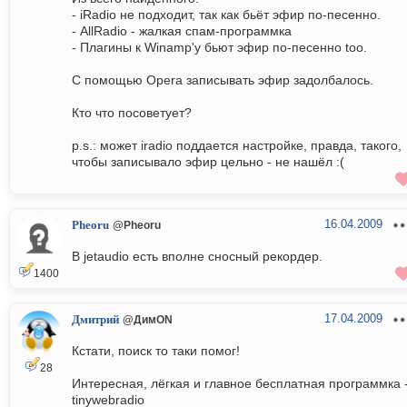
- iRadio не подходит, так как бьёт эфир по-песенно.
- AllRadio - жалкая спам-программка
- Плагины к Winamp'у бьют эфир по-песенно too.
С помощью Opera записывать эфир задолбалось.
Кто что посоветует?
p.s.: может iradio поддается настройке, правда, такого,
чтобы записывало эфир цельно - не нашёл :(
16.04.2009
Pheoru
@Pheoru
В jetaudio есть вполне сносный рекордер.
1400
17.04.2009
Дмитрий
@ДимON
Кстати, поиск то таки помог!
28
Интересная, лёгкая и главное бесплатная программка 
tinywebradio