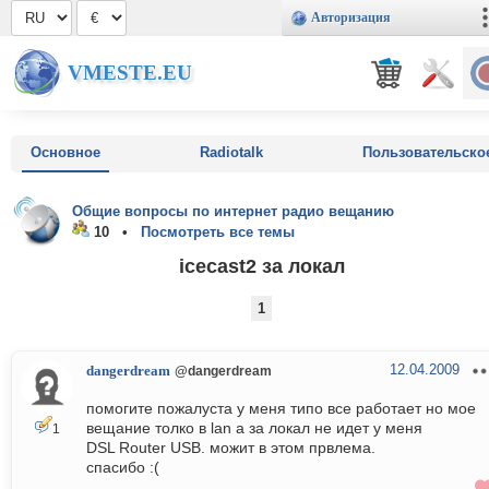
Авторизация
VMESTE.EU
Основное
Radiotalk
Пользовательско
Общие вопросы по интернет радио вещанию
10 •
Посмотреть все темы
icecast2 за локал
1
12.04.2009
dangerdream
@dangerdream
помогите пожалуста у меня типо все работает но мое
вещание толко в lan а за локал не идет у меня
1
DSL Router USB. можит в этом првлема.
спасибо :(