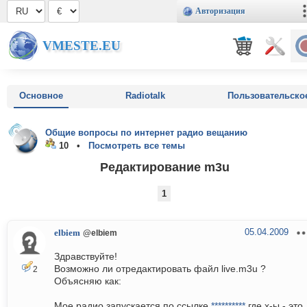
Авторизация
VMESTE.EU
Основное
Radiotalk
Пользовательско
Общие вопросы по интернет радио вещанию
10 •
Посмотреть все темы
Редактирование m3u
1
05.04.2009
elbiem
@elbiem
Здравствуйте!
Возможно ли отредактировать файл live.m3u ?
2
Объясняю как:
Мое радио запускается по ссылке
**********
где х-ы - это