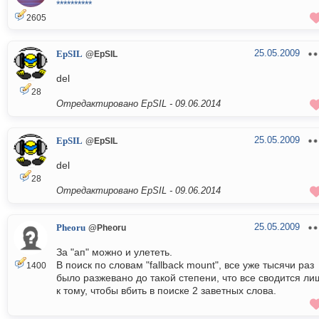
**********
2605
25.05.2009
EpSIL
@EpSIL
del
28
Отредактировано EpSIL -
09.06.2014
25.05.2009
EpSIL
@EpSIL
del
28
Отредактировано EpSIL -
09.06.2014
25.05.2009
Pheoru
@Pheoru
За "ап" можно и улететь.
В поиск по словам "fallback mount", все уже тысячи раз
1400
было разжевано до такой степени, что все сводится ли
к тому, чтобы вбить в поиске 2 заветных слова.