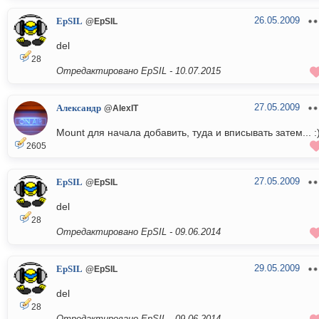
26.05.2009
EpSIL
@EpSIL
del
28
Отредактировано EpSIL -
10.07.2015
27.05.2009
Александр
@AlexIT
Mount для начала добавить, туда и вписывать затем... :
2605
27.05.2009
EpSIL
@EpSIL
del
28
Отредактировано EpSIL -
09.06.2014
29.05.2009
EpSIL
@EpSIL
del
28
Отредактировано EpSIL -
09.06.2014