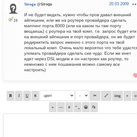
20.03.2009
Siroga
@Siroga
И не будет видать, нужно чтобы пров давал внешний
айпишник, или же на роутере провайдера сделать
16
маппинг порта 8000 (или на каком ты там порту
вещаешь) с роутера на твой комп. т.е. запрос будет ити
на внешний айпишник и порт провайдера, он же будет
редиректить запрос именно с этого порта на твой
локальный комп. Очень мало вероятно что тебе удастс
уломать провайдера сделать сие чудо. Если же инет
идет через DSL модем и он настроен как роутер, то
немножко с ним пошаманив можно самому все
настроить)