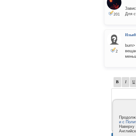
Завис
Для с
201
Илья0
burn>
вещан
2
мень
Продолжа
и с Поли
Наверху 
Английск