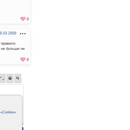
0
9.03.2009
к правило
, не больше не
0
в
«Cookie»