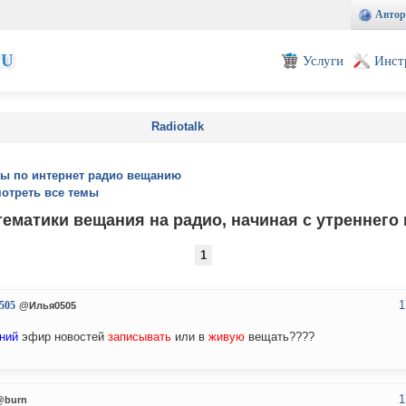
Автор
EU
Услуги
Инст
Radiotalk
ы по интернет радио вещанию
отреть все темы
ематики вещания на радио, начиная с утреннего
1
1
505
@Илья0505
ний
эфир новостей
записывать
или в
живую
вещать????
1
@burn