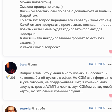
Можно погуглить.-)
Смысла правда не вижу.-)
Лось - он всё-таки сам по себе с довольно-таки больш
битрейтом.
То есть тут вопрос передачи его серверу - тоже стоит.-)
Какой смысл предлагать проигрывать лосяша п плеере
ловить - если Сёма будет кодировать формат для
передачи.
А лосяш - это некодированный формат.То есть без
сжатия.-)
И каков смысл вопроса?
04.05.2009
burn
@burn
Вопрос в том, что у меня много музыки в Лосслесс, и
хотелось бы её пускать в эфир. Но СЭМ этот формат, к
201
я уже говорил, не поддерживает. Нет, я конечно могу
засунуть трек в АИМП и ловить звук СЭМом со звуковой
карты, но это самый крайний случай...
04.05.2009
retro4u
@retro4u