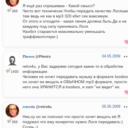
Я ещё раз спрашиваю - Какой смысл?
Чисто вот технически.Чтобы передать качество Лосяшки
366
там ведь не как в мр3 320 кбит сек максимум.
От этого и отходите - какая линия должна быть.Да и не
каждому под силу принимать Лося.
Наобот стараются максимально уменьшать
траффикопотери-)
04.05.2009
Pheoru
@Pheoru
retro4u, у Вас задержки сегодня какие-то в обработке
информации.
1400
Человек не хочет передавать музыку в формате lossles
он хочет ее вещать в ОБЫЧНОМ mp3 формате, просто
него она ХРАНИТСЯ в lossless, и sam "не видит" ее.
05.05.2009
retro4u
@retro4u
Ник,ну он не пояснил что просто хочет вещать её.Я
подумал что ему конкретно нужно Лося передавать-)
366
Ссорь.-)