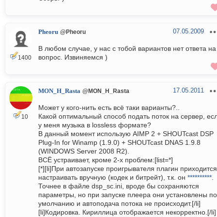
07.05.2009
Pheoru
@Pheoru
В любом случае, у нас с тобой вариантов нет ответа на
вопрос. Извиняемся )
1400
17.05.2011
MON_H_Rasta
@MON_H_Rasta
Может у кого-нить есть всё таки варианты?..
Какой оптимальный способ подать поток на сервер, ес
10
у меня музыка в lossless формате?
В данный момент использую AIMP 2 + SHOUTcast DSP
Plug-In for Winamp (1.9.0) + SHOUTcast DNAS 1.9.8
(WINDOWS Server 2008 R2).
ВСЁ устраивает, кроме 2-х проблем:[list=*]
[*][li]При автозапуске проигрывателя плагин приходится
настраивать вручную (кодек и битрейт), т.к. он
**********
.
Точнее в файле dsp_sc.ini, вроде бы сохраняются
параметры, но при запуске плеера они установлены по
умолчанию и автоподача потока не происходит.[/li]
[li]Кодировка. Кириллица отображается некорректно.[/li]