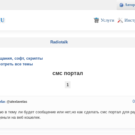
Автор
EU
Услуги
Инст
Radiotalk
щания, софт, скрипты
отреть все темы
смс портал
1
0
elas
@alexlavelas
аю в тему ли будет сообщение или нет,но как сделать смс портал для р
еньги на веб кошелек.