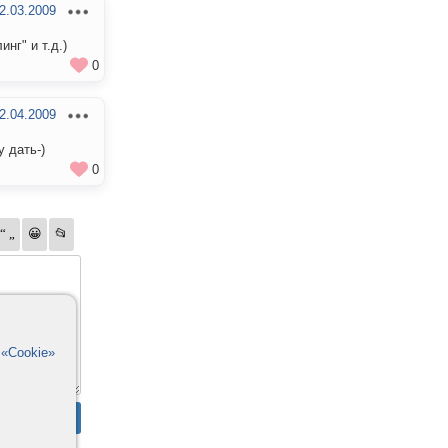
2.03.2009
нг" и т.д.)
0
2.04.2009
 дать-)
0
в
«Cookie»