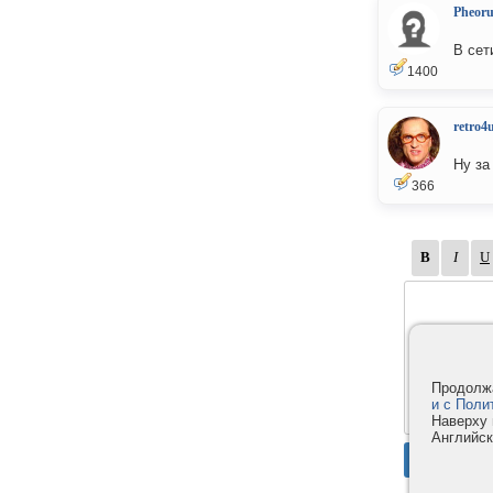
Pheor
В сет
1400
retro4
Ну за
366
Продолжа
и с Поли
Наверху 
Английск