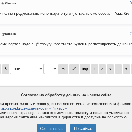
0
u
@Pheoru
и полно предложений, используйте гугл ("открыть смс-сервис", "смс-билли
2
u
@retro4u
 смс портал надо ещё тому,у кого ты его будешь регистрировать денюшку
Согласие на обработку данных на нашем сайте
я просматривать страницу, вы соглашаетесь с использованием файло
тикой конфиденциальности «Privacy»
.
или внизу страницы вы можете изменить
валюту и язык
по умолчанию.
ая версия сайта ещё находится в доработке и доступна не полностью.