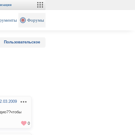
изация
рументы
Форумы
Пользовательское
2.03.2009
адио??чтобы
0