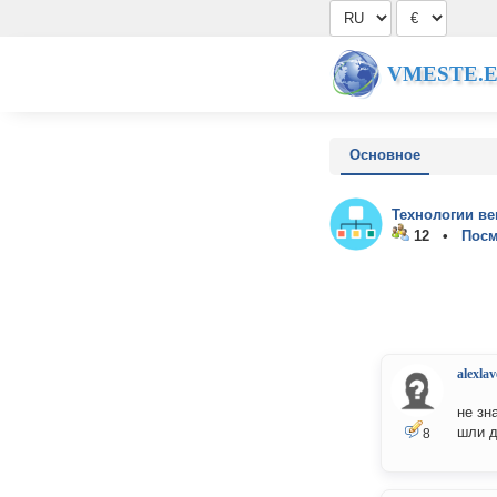
VMESTE.
Основное
Технологии ве
12 •
Посм
alexlav
не зн
шли д
8