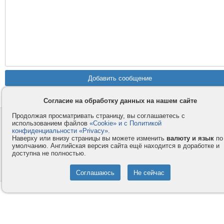
Согласие на обработку данных на нашем сайте
Продолжая просматривать страницу, вы соглашаетесь с
Контакты
Privacy и Cookie
использованием файлов
«Cookie» и с Политикой
Компания
Правила и условия
конфиденциальности «Privacy»
.
Наверху или внизу страницы вы можете изменить
валюту и язык
по
Услуги
Помощь
умолчанию. Английская версия сайта ещё находится в доработке и
доступна не полностью.
Как оплатить
Форумы
© 2008-2026
VMESTE.EU
- Все права защищены.