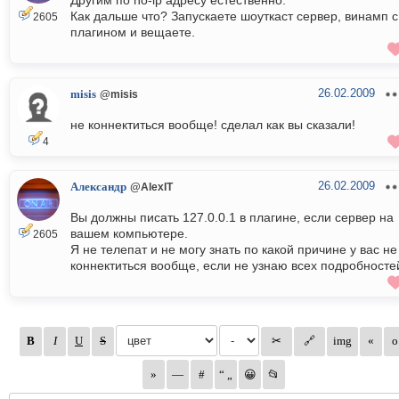
Другим по no-ip адресу естественно.
Как дальше что? Запускаете шоуткаст сервер, винамп с
2605
плагином и вещаете.
26.02.2009
misis
@misis
не коннектиться вообще! сделал как вы сказали!
4
26.02.2009
Александр
@AlexIT
Вы должны писать 127.0.0.1 в плагине, если сервер на
вашем компьютере.
2605
Я не телепат и не могу знать по какой причине у вас не
коннектиться вообще, если не узнаю всех подробносте