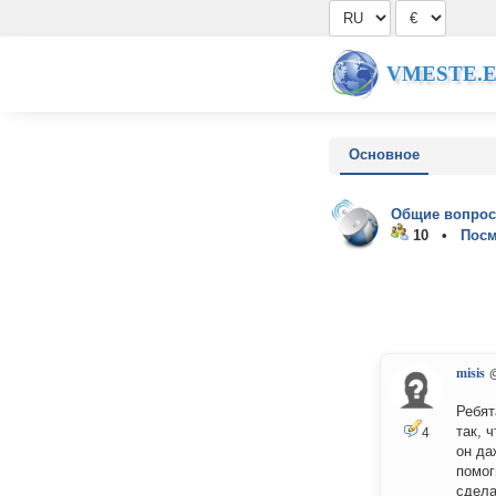
VMESTE.
Основное
Общие вопрос
10 •
Посм
misis
Ребят
так, 
4
он да
помог
сдела