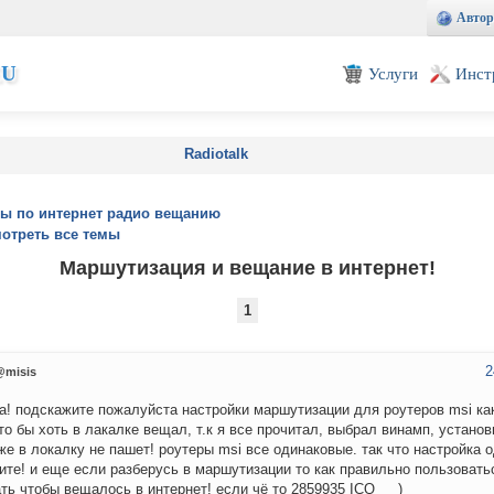
Автор
EU
Услуги
Инст
Radiotalk
ы по интернет радио вещанию
отреть все темы
Маршутизация и вещание в интернет!
1
2
@misis
а! подскажите пожалуйста настройки маршутизации для роутеров msi как
что бы хоть в лакалке вещал, т.к я все прочитал, выбрал винамп, установ
же в локалку не пашет! роутеры msi все одинаковые. так что настройка о
ите! и еще если разберусь в маршутизации то как правильно пользоватьс
ть чтобы вещалось в интернет! если чё то 2859935 ICQ___)