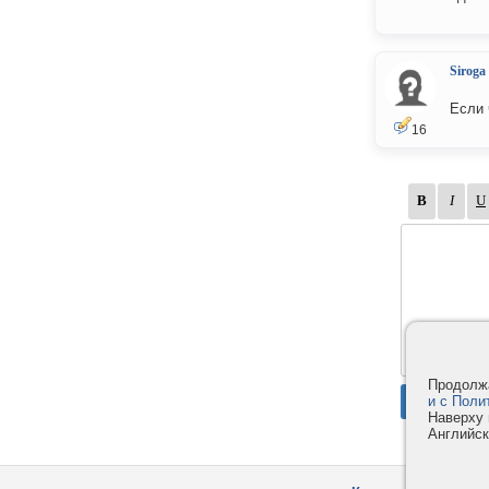
Siroga
Если 
16
Продолжа
и с Поли
Наверху 
Английск