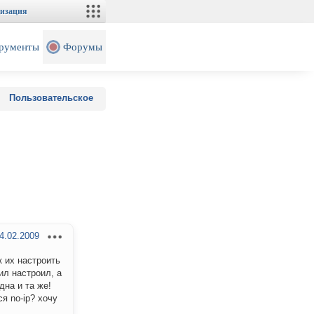
изация
рументы
Форумы
Пользовательское
4.02.2009
 их настроить
ил настроил, а
дна и та же!
я no-ip? хочу