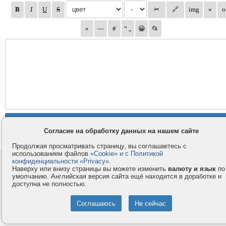
Согласие на обработку данных на нашем сайте
Продолжая просматривать страницу, вы соглашаетесь с
использованием файлов
«Cookie» и с Политикой
конфиденциальности «Privacy»
.
Контакты
Privacy и Cookie
Наверху или внизу страницы вы можете изменить
валюту и язык
по
Компания
Правила и условия
умолчанию. Английская версия сайта ещё находится в доработке и
доступна не полностью.
Услуги
Помощь
Как оплатить
Форумы
© 2008-2026
VMESTE.EU
- Все права защищены.