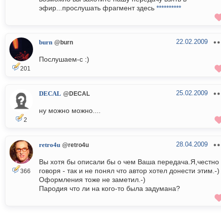
эфир...прослушать фрагмент здесь
**********
22.02.2009
burn
@burn
Послушаем-с :)
201
25.02.2009
DECAL
@DECAL
ну можно можно....
2
28.04.2009
retro4u
@retro4u
Вы хотя бы описали бы о чем Ваша передача.Я,честно
говоря - так и не понял что автор хотел донести этим.-)
366
Оформления тоже не заметил.-)
Пародия что ли на кого-то была задумана?