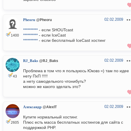
02.02.2009
Pheoru
@Pheoru
**********
- если SHOUTcast
**********
- если IceCast
1400
**********
- если бесплатный IceCast хостинг
02.02.2009
RJ_Baks
@RJ_Baks
Проблема в том что я пользуюсь Юковз =) там по идее
нету ПхП !!!!!
43
а нету самодельного чтонибуть?
можно же какэто зделать это?
02.02.2009
Александр
@AlexIT
Купите нормальный хостинг.
Плюс есть масса бесплатных хостингов для сайта с
2605
поддержкой PHP.