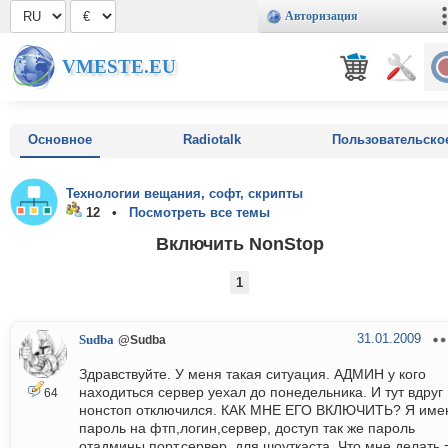
Авторизация
VMESTE.EU
Основное
Radiotalk
Пользовательско
Технологии вещания, софт, скрипты
12 •
Посмотреть все темы
Включить NonStop
1
31.01.2009
Sudba
@Sudba
Здравствуйте. У меня такая ситуация. АДМИН у кого
находиться сервер уехал до понедельника. И тут вдруг
64
нонстоп отключился. КАК МНЕ ЕГО ВКЛЮЧИТЬ? Я име
пароль на фтп,логин,сервер, доступ так же пароль
отадмины,порт,сервер, для шоуткаста. Что мне делать.